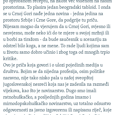
po oprobanom receptu, na žalost već viđenom na našim
prostorima. To plasira jedan beogradski tabloid. I onda
se u Crnoj Gori nađe jedna novina - jedna jedina na
prostoru Srbije i Crne Gore, da podgrije tu priču.
Nijesam mogao da vjerujem da u Crnoj Gori, svjesno ili
nesvjesno, može neko ići do te mjere u svojoj mržnji ili
u borbi za tiražom - da bude saučesnik u scenariju za
odstrel bilo koga, a ne mene. To rade ljudi kojima sam
u životu samo dobro učinio i zbog toga od mnogih trpio
kritike.
Ovo je priča koja govori i o ulozi pojedinih medija u
društvu. Bojim se da nijedna profesija, osim politike
naravno, nije tako nisko pala u našoj sveopštoj
jugoslovenskoj nesreći koja nas je zadesila na razmeđi
vijekova, kao što je novinarstvo. Dugo smo imali
ratnohuškačko, a posljednjih godina imamo i
mirnodopskohuškačko novinarstvo, uz totalno odsustvo
odgovornosti za javno izgovorenu ili napisanu riječ, koje