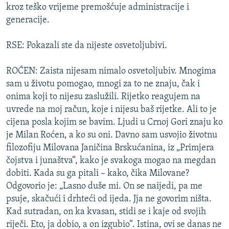
kroz teško vrijeme premošćuje administracije i
generacije.
RSE: Pokazali ste da nijeste osvetoljubivi.
ROĆEN: Zaista nijesam nimalo osvetoljubiv. Mnogima
sam u životu pomogao, mnogi za to ne znaju, čak i
onima koji to nijesu zaslužili. Rijetko reagujem na
uvrede na moj račun, koje i nijesu baš rijetke. Ali to je
cijena posla kojim se bavim. Ljudi u Crnoj Gori znaju ko
je Milan Roćen, a ko su oni. Davno sam usvojio životnu
filozofiju Milovana Janičina Brskućanina, iz „Primjera
čojstva i junaštva“, kako je svakoga mogao na megdan
dobiti. Kada su ga pitali – kako, čika Milovane?
Odgovorio je: „Lasno duše mi. On se naijedi, pa me
psuje, skačući i drhteći od ijeda. Jja ne govorim ništa.
Kad sutradan, on ka kvasan, stidi se i kaje od svojih
riječi. Eto, ja dobio, a on izgubio“. Istina, ovi se danas ne