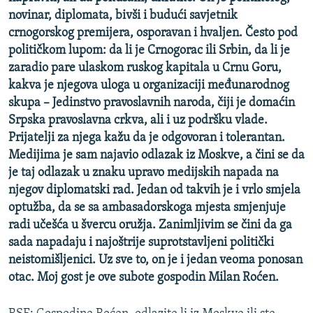
ISPRIČAJ MI
novinar, diplomata, bivši i budući savjetnik
crnogorskog premijera, osporavan i hvaljen. Često pod
DNEVNO@RSE
političkom lupom: da li je Crnogorac ili Srbin, da li je
SPECIJALI RSE
zaradio pare ulaskom ruskog kapitala u Crnu Goru,
kakva je njegova uloga u organizaciji međunarodnog
VIŠE OD NASLOVA
PRATITE NAS
skupa – Jedinstvo pravoslavnih naroda, čiji je domaćin
GENOCID U SREBRENICI
Srpska pravoslavna crkva, ali i uz podršku vlade.
Prijatelji za njega kažu da je odgovoran i tolerantan.
POPLAVE I KLIZIŠTA U BIH 2024.
Medijima je sam najavio odlazak iz Moskve, a čini se da
TV LIBERTY
Sve RFE/RL stranice
je taj odlazak u znaku upravo medijskih napada na
njegov diplomatski rad. Jedan od takvih je i vrlo smjela
POST SCRIPTUM
optužba, da se sa ambasadorskoga mjesta smjenjuje
MOJA EVROPA
radi učešća u švercu oružja. Zanimljivim se čini da ga
TRI DECENIJE OD RATA U BIH
sada napadaju i najoštrije suprotstavljeni politički
neistomišljenici. Uz sve to, on je i jedan veoma ponosan
SVE KARTE DEJTONA
otac. Moj gost je ove subote gospodin Milan Roćen.
NASTANAK I RASPAD JUGOSLAVIJE