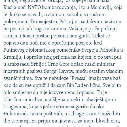
manje, nego švercer oružja, još koje je nama dala
Rusija uoči NATO bombardovanja, i to u Moldaviji, koja
je, kako se navodi, u stalnom sukobu sa ruskom
pokrajinom Transnjestro. Pokrajina sa takvim nazivom
ne postoji, ali koga to zanima. Važna je priča po kojoj
sam ja u Rusiji postao persona non grata. Tekst se
pojavio dan uoči moje oproštajne posijete kod
Putinovog diplomatskog pomoćnika Sergeja Prihodka u
Kremlju, i oproštajnog prijema na kojem je po prvi put
u ambasadu Srbije i Crne Gore došao ruski ministar
inostranih poslova Sergej Lavrov, među ostalim visokim
zvaničnicima. Sve te nebuloze “Pressa” imaju veze baš
kao da su me optužili da sam Bin Laden lično. Sve bi to
bilo smiješno da nije istovremeno i opasno. To je
klasična smicalica, smišljena u nekim obavještajnim
krugovima, koja s jedne strane sugeriše da oko
Đukanovića nema poštenih, a s druge strane može biti
dio scenarija za pripremu javnosti za moju likvidaciju,