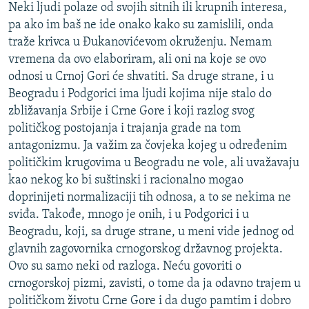
Neki ljudi polaze od svojih sitnih ili krupnih interesa,
pa ako im baš ne ide onako kako su zamislili, onda
traže krivca u Đukanovićevom okruženju. Nemam
vremena da ovo elaboriram, ali oni na koje se ovo
odnosi u Crnoj Gori će shvatiti. Sa druge strane, i u
Beogradu i Podgorici ima ljudi kojima nije stalo do
zbližavanja Srbije i Crne Gore i koji razlog svog
političkog postojanja i trajanja grade na tom
antagonizmu. Ja važim za čovjeka kojeg u određenim
političkim krugovima u Beogradu ne vole, ali uvažavaju
kao nekog ko bi suštinski i racionalno mogao
doprinijeti normalizaciji tih odnosa, a to se nekima ne
sviđa. Takođe, mnogo je onih, i u Podgorici i u
Beogradu, koji, sa druge strane, u meni vide jednog od
glavnih zagovornika crnogorskog državnog projekta.
Ovo su samo neki od razloga. Neću govoriti o
crnogorskoj pizmi, zavisti, o tome da ja odavno trajem u
političkom životu Crne Gore i da dugo pamtim i dobro