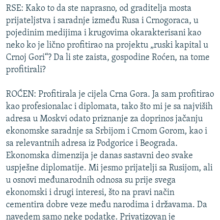
RSE: Kako to da ste naprasno, od graditelja mosta
prijateljstva i saradnje između Rusa i Crnogoraca, u
pojedinim medijima i krugovima okarakterisani kao
neko ko je lično profitirao na projektu „ruski kapital u
Crnoj Gori“? Da li ste zaista, gospodine Roćen, na tome
profitirali?
ROĆEN: Profitirala je cijela Crna Gora. Ja sam profitirao
kao profesionalac i diplomata, tako što mi je sa najviših
adresa u Moskvi odato priznanje za doprinos jačanju
ekonomske saradnje sa Srbijom i Crnom Gorom, kao i
sa relevantnih adresa iz Podgorice i Beograda.
Ekonomska dimenzija je danas sastavni deo svake
uspješne diplomatije. Mi jesmo prijatelji sa Rusijom, ali
u osnovi međunarodnih odnosa su prije svega
ekonomski i drugi interesi, što na pravi način
cementira dobre veze među narodima i državama. Da
navedem samo neke podatke. Privatizovan je