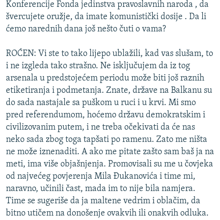
Konferencije Fonda jedinstva pravoslavnih naroda , da
švercujete oružje, da imate komunistički dosije . Da li
ćemo narednih dana još nešto čuti o vama?
ROĆEN: Vi ste to tako lijepo ublažili, kad vas slušam, to
i ne izgleda tako strašno. Ne isključujem da iz tog
arsenala u predstojećem periodu može biti još raznih
etiketiranja i podmetanja. Znate, države na Balkanu su
do sada nastajale sa puškom u ruci i u krvi. Mi smo
pred referendumom, hoćemo državu demokratskim i
civilizovanim putem, i ne treba očekivati da će nas
neko sada zbog toga tapšati po ramenu. Zato me ništa
ne može iznenaditi. A ako me pitate zašto sam baš ja na
meti, ima više objašnjenja. Promovisali su me u čovjeka
od najvećeg povjerenja Mila Đukanovića i time mi,
naravno, učinili čast, mada im to nije bila namjera.
Time se sugeriše da ja maltene vedrim i oblačim, da
bitno utičem na donošenje ovakvih ili onakvih odluka.