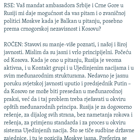
RSE: Vaš mandat ambasadora Srbije i Crne Gore u
Rusiji mi daje mogućnost da vas pitam i o zvaničnoj
politici Moskve kada je Balkan u pitanju, posebno
prema crnogorskoj nezavisnost i Kosovu?
ROĆEN: Stavovi su manje-više poznati, i našoj i široj
javnosti. Mislim da su jasni i vrlo principijelni. Počeću
od Kosova. Kada je ono u pitanju, Rusija je veoma
aktivna, i u Kontakt grupi i u Ujedinjenim nacijama i u
svim međunarodnim strukturama. Nedavno je jasnu
poruku svjetskoj javnosti uputio i predsjednik Putin –
da Kosovo ne može biti presedan u međunarodnoj
praksi, već da i taj problem treba rješavati u okviru
opštih međunarodnih principa. Rusija je za dogovorno
rešenje, za dijalog svih strana, bez nametanja rokova i
rešenja, za primjenu standarda i za proces u okviru
sistema Ujedinjenih nacija. Što se tiče sudbine državne
zajednice, i tu je pozicija Moskve jasna. Preferira se