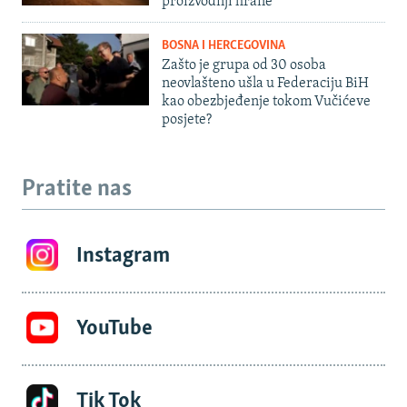
proizvodnji hrane
BOSNA I HERCEGOVINA
Zašto je grupa od 30 osoba
neovlašteno ušla u Federaciju BiH
kao obezbjeđenje tokom Vučićeve
posjete?
Pratite nas
Instagram
YouTube
Tik Tok