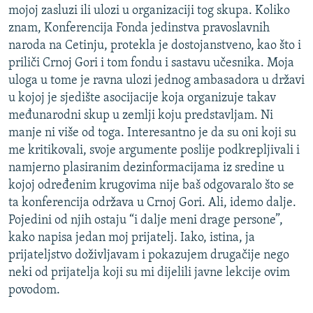
mojoj zasluzi ili ulozi u organizaciji tog skupa. Koliko
znam, Konferencija Fonda jedinstva pravoslavnih
naroda na Cetinju, protekla je dostojanstveno, kao što i
priliči Crnoj Gori i tom fondu i sastavu učesnika. Moja
uloga u tome je ravna ulozi jednog ambasadora u državi
u kojoj je sjedište asocijacije koja organizuje takav
međunarodni skup u zemlji koju predstavljam. Ni
manje ni više od toga. Interesantno je da su oni koji su
me kritikovali, svoje argumente poslije podkrepljivali i
namjerno plasiranim dezinformacijama iz sredine u
kojoj određenim krugovima nije baš odgovaralo što se
ta konferencija održava u Crnoj Gori. Ali, idemo dalje.
Pojedini od njih ostaju “i dalje meni drage persone”,
kako napisa jedan moj prijatelj. Iako, istina, ja
prijateljstvo doživljavam i pokazujem drugačije nego
neki od prijatelja koji su mi dijelili javne lekcije ovim
povodom.