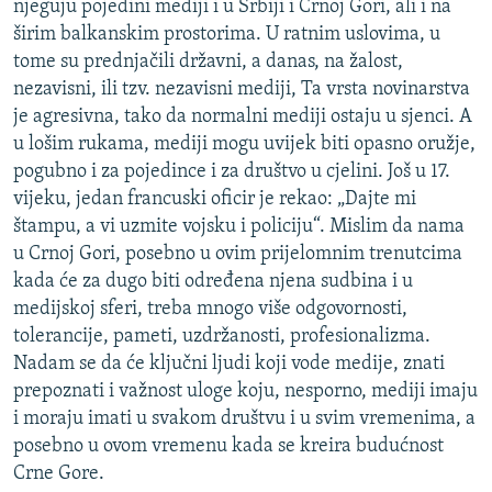
njeguju pojedini mediji i u Srbiji i Crnoj Gori, ali i na
širim balkanskim prostorima. U ratnim uslovima, u
tome su prednjačili državni, a danas, na žalost,
nezavisni, ili tzv. nezavisni mediji, Ta vrsta novinarstva
je agresivna, tako da normalni mediji ostaju u sjenci. A
u lošim rukama, mediji mogu uvijek biti opasno oružje,
pogubno i za pojedince i za društvo u cjelini. Još u 17.
vijeku, jedan francuski oficir je rekao: „Dajte mi
štampu, a vi uzmite vojsku i policiju“. Mislim da nama
u Crnoj Gori, posebno u ovim prijelomnim trenutcima
kada će za dugo biti određena njena sudbina i u
medijskoj sferi, treba mnogo više odgovornosti,
tolerancije, pameti, uzdržanosti, profesionalizma.
Nadam se da će ključni ljudi koji vode medije, znati
prepoznati i važnost uloge koju, nesporno, mediji imaju
i moraju imati u svakom društvu i u svim vremenima, a
posebno u ovom vremenu kada se kreira budućnost
Crne Gore.