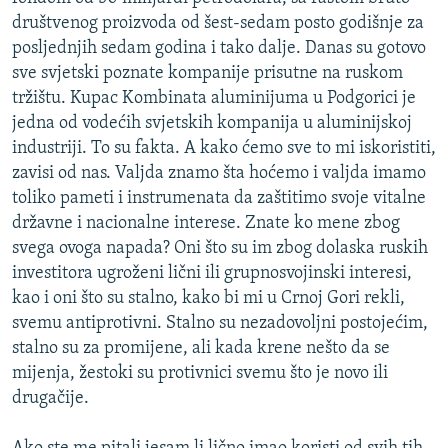
društvenog proizvoda od šest-sedam posto godišnje za
posljednjih sedam godina i tako dalje. Danas su gotovo
sve svjetski poznate kompanije prisutne na ruskom
tržištu. Kupac Kombinata aluminijuma u Podgorici je
jedna od vodećih svjetskih kompanija u aluminijskoj
industriji. To su fakta. A kako ćemo sve to mi iskoristiti,
zavisi od nas. Valjda znamo šta hoćemo i valjda imamo
toliko pameti i instrumenata da zaštitimo svoje vitalne
državne i nacionalne interese. Znate ko mene zbog
svega ovoga napada? Oni što su im zbog dolaska ruskih
investitora ugroženi lični ili grupnosvojinski interesi,
kao i oni što su stalno, kako bi mi u Crnoj Gori rekli,
svemu antiprotivni. Stalno su nezadovoljni postojećim,
stalno su za promijene, ali kada krene nešto da se
mijenja, žestoki su protivnici svemu što je novo ili
drugačije.