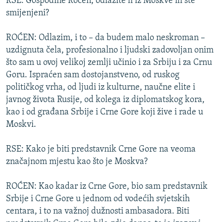
RSE: Gospodine Roćen, odlazite li iz Moskve ili ste
smijenjeni?
ROĆEN: Odlazim, i to – da budem malo neskroman –
uzdignuta čela, profesionalno i ljudski zadovoljan onim
što sam u ovoj velikoj zemlji učinio i za Srbiju i za Crnu
Goru. Ispraćen sam dostojanstveno, od ruskog
političkog vrha, od ljudi iz kulturne, naučne elite i
javnog života Rusije, od kolega iz diplomatskog kora,
kao i od građana Srbije i Crne Gore koji žive i rade u
Moskvi.
RSE: Kako je biti predstavnik Crne Gore na veoma
značajnom mjestu kao što je Moskva?
ROĆEN: Kao kadar iz Crne Gore, bio sam predstavnik
Srbije i Crne Gore u jednom od vodećih svjetskih
centara, i to na važnoj dužnosti ambasadora. Biti