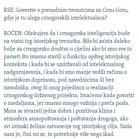
RSE: Govorite o presudnim trenutcima za Crnu Goru,
gdje je tu uloga crnogorskih intelektualaca?
ROĆEN: Očekujem da i crnogorska inteligencija bude
na visini tog istorijskog trenutka. Bilo bi zaista daleko
bolje za crnogorsko društvo u cijelini ako bi smo sve to
pameti što imamo stavili u funkciju opšteg istorijskog
konteksta i kada bi se uzdržavali od intelektualnog
nadgornjavanja, i kada bi smo manje vodili računa o
istorijskom doprinosu, pod navodnicima ili bez
navodnika, ovog ili onog pojedinca u realizaciji
crnogorskog državnog projekta. Imaćemo kada govoriti
o medaljama, jer imamo mnogo važnija i preča posla.
Mora se stvarati jedna dobra i pozitivna klima i
atmosfera samopoštovanja i poštovanja drugoga, ako
svi istinski želimo ostvarenje tog istorijskog cilja. Sada
nam je, čini mi se, to potrebnije više nego ikad.