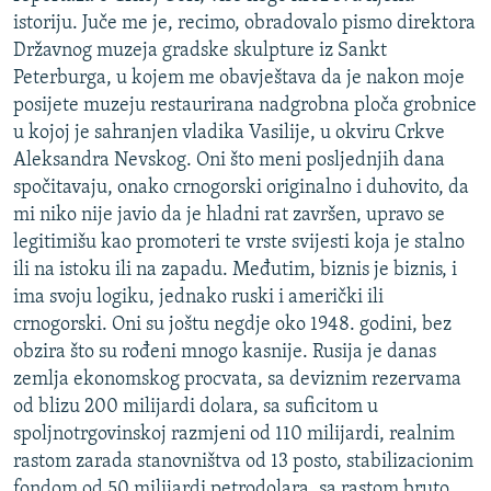
istoriju. Juče me je, recimo, obradovalo pismo direktora
Državnog muzeja gradske skulpture iz Sankt
Peterburga, u kojem me obavještava da je nakon moje
posijete muzeju restaurirana nadgrobna ploča grobnice
u kojoj je sahranjen vladika Vasilije, u okviru Crkve
Aleksandra Nevskog. Oni što meni posljednjih dana
spočitavaju, onako crnogorski originalno i duhovito, da
mi niko nije javio da je hladni rat završen, upravo se
legitimišu kao promoteri te vrste svijesti koja je stalno
ili na istoku ili na zapadu. Međutim, biznis je biznis, i
ima svoju logiku, jednako ruski i američki ili
crnogorski. Oni su joštu negdje oko 1948. godini, bez
obzira što su rođeni mnogo kasnije. Rusija je danas
zemlja ekonomskog procvata, sa deviznim rezervama
od blizu 200 milijardi dolara, sa suficitom u
spoljnotrgovinskoj razmjeni od 110 milijardi, realnim
rastom zarada stanovništva od 13 posto, stabilizacionim
fondom od 50 milijardi petrodolara, sa rastom bruto