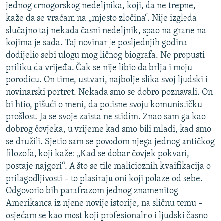
jednog crnogorskog nedeljnika, koji, da ne trepne,
kaže da se vraćam na „mjesto zločina“. Nije izgleda
slučajno taj nekada časni nedeljnik, spao na grane na
kojima je sada. Taj novinar je posljednjih godina
dodijelio sebi ulogu mog ličnog biografa. Ne propusti
priliku da vrijeđa. Čak se nije libio da brlja i moju
porodicu. On time, ustvari, najbolje slika svoj ljudski i
novinarski portret. Nekada smo se dobro poznavali. On
bi htio, pišući o meni, da potisne svoju komunističku
prošlost. Ja se svoje zaista ne stidim. Znao sam ga kao
dobrog čovjeka, u vrijeme kad smo bili mladi, kad smo
se družili. Sjetio sam se povodom njega jednog antičkog
filozofa, koji kaže: „Kad se dobar čovjek pokvari,
postaje najgori“. A što se tile malicioznih kvaifikacija o
prilagodljivosti – to plasiraju oni koji polaze od sebe.
Odgovorio bih parafrazom jednog znamenitog
Amerikanca iz njene novije istorije, na sličnu temu –
osjećam se kao most koji profesionalno i ljudski časno