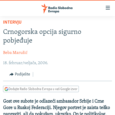
Dostupni
linkovi
Pređite
INTERVJU
na
VIJESTI
Crnogorska opcija sigurno
glavni
BOSNA I HERCEGOVINA
sadržaj
pobjeđuje
SRBIJA
Pređite
na
Beba Marušić
KOSOVO
glavnu
18. februar/veljača, 2006.
CRNA GORA
navigaciju
Pređite
VIZUELNO
Podijelite
na
PODCASTI
VIDEO
pretragu
Dodajte Radio Slobodna Evropa u vaš Google izvor
RAT U UKRAJINI
FOTOGALERIJE
KINA NA BALKANU
Gost ove subote je odlazeći ambasador Srbije i Crne
INFOGRAFIKE
Gore u Ruskoj Federaciji. Njegov portret je zaista teško
RSE PRIČE IZ SVIJETA
napraviti, ali da pokušam, ukratko. On je politikolog,