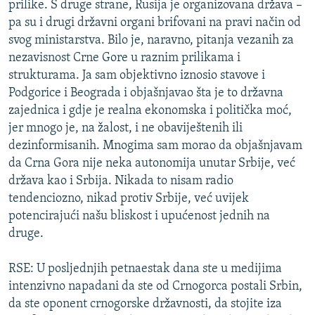
prilike. S druge strane, Rusija je organizovana država –
pa su i drugi državni organi brifovani na pravi način od
svog ministarstva. Bilo je, naravno, pitanja vezanih za
nezavisnost Crne Gore u raznim prilikama i
strukturama. Ja sam objektivno iznosio stavove i
Podgorice i Beograda i objašnjavao šta je to državna
zajednica i gdje je realna ekonomska i politička moć,
jer mnogo je, na žalost, i ne obaviještenih ili
dezinformisanih. Mnogima sam morao da objašnjavam
da Crna Gora nije neka autonomija unutar Srbije, već
država kao i Srbija. Nikada to nisam radio
tendenciozno, nikad protiv Srbije, već uvijek
potencirajući našu bliskost i upućenost jednih na
druge.
RSE: U posljednjih petnaestak dana ste u medijima
intenzivno napadani da ste od Crnogorca postali Srbin,
da ste oponent crnogorske državnosti, da stojite iza