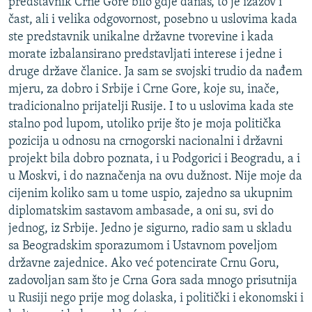
predstavnik Crne Gore bilo gdje danas, to je izazov i
čast, ali i velika odgovornost, posebno u uslovima kada
ste predstavnik unikalne državne tvorevine i kada
morate izbalansirano predstavljati interese i jedne i
druge države članice. Ja sam se svojski trudio da nađem
mjeru, za dobro i Srbije i Crne Gore, koje su, inače,
tradicionalno prijatelji Rusije. I to u uslovima kada ste
stalno pod lupom, utoliko prije što je moja politička
pozicija u odnosu na crnogorski nacionalni i državni
projekt bila dobro poznata, i u Podgorici i Beogradu, a i
u Moskvi, i do naznačenja na ovu dužnost. Nije moje da
cijenim koliko sam u tome uspio, zajedno sa ukupnim
diplomatskim sastavom ambasade, a oni su, svi do
jednog, iz Srbije. Jedno je sigurno, radio sam u skladu
sa Beogradskim sporazumom i Ustavnom poveljom
državne zajednice. Ako već potencirate Crnu Goru,
zadovoljan sam što je Crna Gora sada mnogo prisutnija
u Rusiji nego prije mog dolaska, i politički i ekonomski i