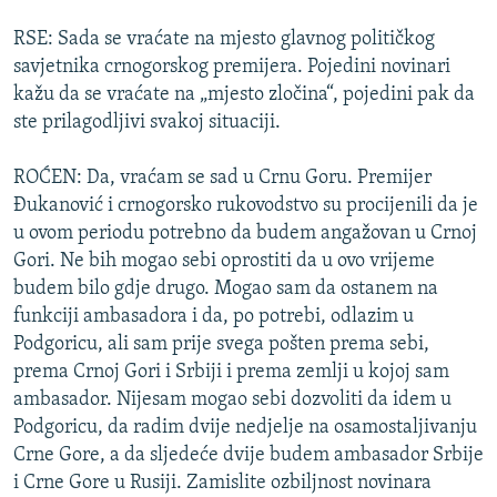
RSE: Sada se vraćate na mjesto glavnog političkog
savjetnika crnogorskog premijera. Pojedini novinari
kažu da se vraćate na „mjesto zločina“, pojedini pak da
ste prilagodljivi svakoj situaciji.
ROĆEN: Da, vraćam se sad u Crnu Goru. Premijer
Đukanović i crnogorsko rukovodstvo su procijenili da je
u ovom periodu potrebno da budem angažovan u Crnoj
Gori. Ne bih mogao sebi oprostiti da u ovo vrijeme
budem bilo gdje drugo. Mogao sam da ostanem na
funkciji ambasadora i da, po potrebi, odlazim u
Podgoricu, ali sam prije svega pošten prema sebi,
prema Crnoj Gori i Srbiji i prema zemlji u kojoj sam
ambasador. Nijesam mogao sebi dozvoliti da idem u
Podgoricu, da radim dvije nedjelje na osamostaljivanju
Crne Gore, a da sljedeće dvije budem ambasador Srbije
i Crne Gore u Rusiji. Zamislite ozbiljnost novinara