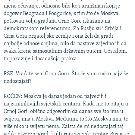
njeno očuvanje, odnosno bilo koji aranžman koji je
dogovor Beograda i Podgorice, s tim što će Moskva
poštovati volju građana Crne Gore iskazanu na
demokratskom referendumu. Za Rusiju su i Srbija i
Crna Gora prijateljske zemlje i ona želi da gradi
najbolje odnose s njima, bilo da nastave zajedno ili da
svaka krene samostalnim državnim putem. Uostalom,
to pokazuje i dosadašnja praksa.
RSE: Vraćate se u Crnu Goru. Što će vam rusko najviše
nedostajati?
ROĆEN: Moskva je danas jedan od najvećih i
najzanimljivijih svjetskih centara. Kada me to pitaju u
Crnoj Gori, obično odgovorim da danas sve što ima u
svijetu, ima u Moskvi. Međutim, to što Moskva ima, to
više niko u svijetu nema. Zaista će mi nedostajati taj
veliki otvoreni grad, kulturni i svjetski centar. Rusija je