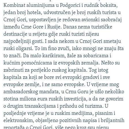
Kombinat aluminijuma u Podgorici i rudnik boksita,
jedan broj hotela, udvostručen je broj ruskih turista u
Crnoj Gori, uspostavljen je redovan avionski saobraćaj
između Crne Gore i Rusije. Danas nema turističke
destinacije u svijetu gdje ruski turisti nijesu
najpoželjniji gosti. I sada nekom u Crnoj Gori smetaju
ruski oligarsi. To im fino zvuči, iako mnogi ne znaju šta
to znači. Da malo karikiram, žale za sobaricama i
kućnim pomoćnicama iz evropskih zemalja. Nešto su
zabrinuti za porijeklo ruskog kapitala. Tog istog
kapitala za koji se bore svi evropski gradovi i sve
evropske zemlje, i ne samo evropske. U vrijeme mog
ambasadorskog mandata, u Crnu Goru je ušlo nekoliko
stotina miliona eura ruskih investicija, a da ne govorim
o drugim transakcijama i prihodu od turizma. U
posljednje vrijeme je u ruskim medijima, pisanim i
elektronskim, objavljeno pozitivnih napisa i briljantnih
reportaža o Crnoj Gori, više nego kroz svu njenu