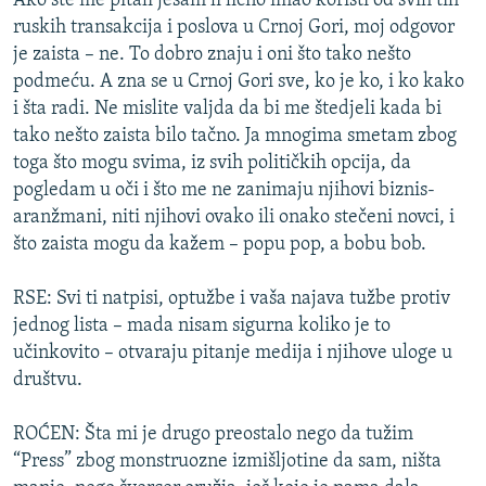
Ako ste me pitali jesam li lično imao koristi od svih tih
ruskih transakcija i poslova u Crnoj Gori, moj odgovor
je zaista – ne. To dobro znaju i oni što tako nešto
podmeću. A zna se u Crnoj Gori sve, ko je ko, i ko kako
i šta radi. Ne mislite valjda da bi me štedjeli kada bi
tako nešto zaista bilo tačno. Ja mnogima smetam zbog
toga što mogu svima, iz svih političkih opcija, da
pogledam u oči i što me ne zanimaju njihovi biznis-
aranžmani, niti njihovi ovako ili onako stečeni novci, i
što zaista mogu da kažem – popu pop, a bobu bob.
RSE: Svi ti natpisi, optužbe i vaša najava tužbe protiv
jednog lista – mada nisam sigurna koliko je to
učinkovito – otvaraju pitanje medija i njihove uloge u
društvu.
ROĆEN: Šta mi je drugo preostalo nego da tužim
“Press” zbog monstruozne izmišljotine da sam, ništa