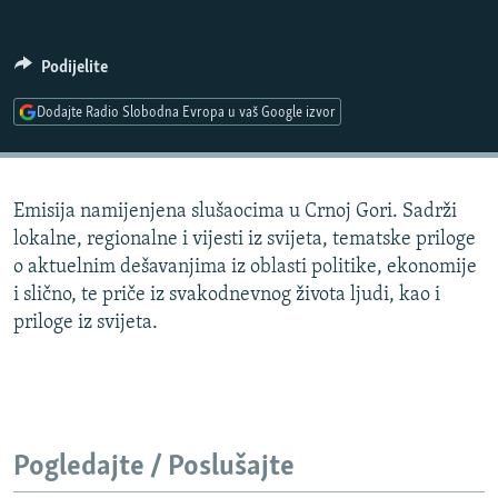
ISPRIČAJ MI
DNEVNO@RSE
Podijelite
SPECIJALI RSE
Dodajte Radio Slobodna Evropa u vaš Google izvor
VIŠE OD NASLOVA
PRATITE NAS
GENOCID U SREBRENICI
Emisija namijenjena slušaocima u Crnoj Gori. Sadrži
POPLAVE I KLIZIŠTA U BIH 2024.
lokalne, regionalne i vijesti iz svijeta, tematske priloge
TV LIBERTY
Sve RFE/RL stranice
o aktuelnim dešavanjima iz oblasti politike, ekonomije
i slično, te priče iz svakodnevnog života ljudi, kao i
POST SCRIPTUM
priloge iz svijeta.
MOJA EVROPA
TRI DECENIJE OD RATA U BIH
SVE KARTE DEJTONA
NASTANAK I RASPAD JUGOSLAVIJE
Pogledajte / Poslušajte