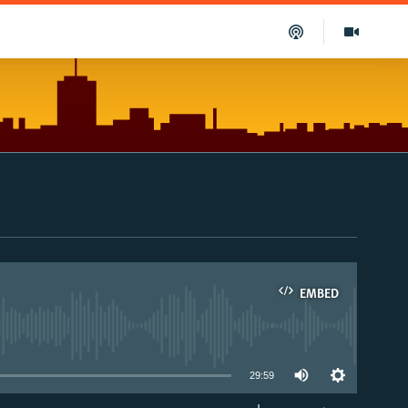
EMBED
able
29:59