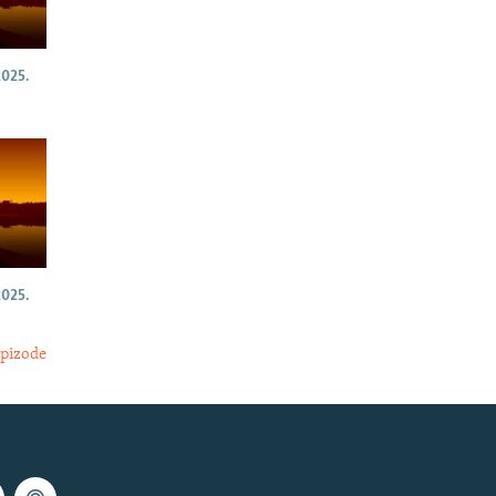
025.
025.
epizode