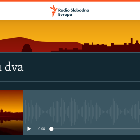
u dva
No media source currently avail
0:00