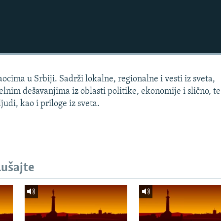
cima u Srbiji. Sadrži lokalne, regionalne i vesti iz sveta,
lnim dešavanjima iz oblasti politike, ekonomije i slično, te
udi, kao i priloge iz sveta.
lušajte