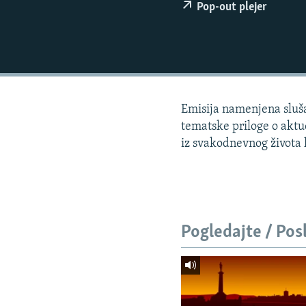
ISPRIČAJ MI
Pop-out plejer
DNEVNO@RSE
SPECIJALI RSE
VIŠE OD NASLOVA
GENOCID U SREBRENICI
Emisija namenjena slušao
POPLAVE I KLIZIŠTA U BIH 2024.
tematske priloge o aktue
iz svakodnevnog života lj
TV LIBERTY
POST SCRIPTUM
MOJA EVROPA
TRI DECENIJE OD RATA U BIH
Pogledajte / Pos
SVE KARTE DEJTONA
NASTANAK I RASPAD JUGOSLAVIJE