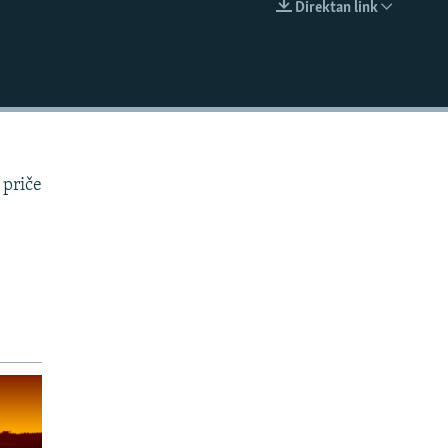
Direktan link
EMBED
 priče