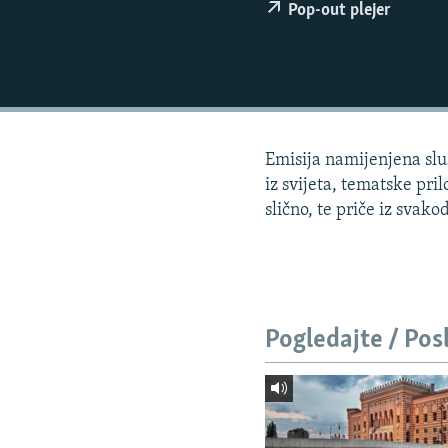
ISPRIČAJ MI
Pop-out plejer
DNEVNO@RSE
SPECIJALI RSE
VIŠE OD NASLOVA
GENOCID U SREBRENICI
Emisija namijenjena sluš
POPLAVE I KLIZIŠTA U BIH 2024.
iz svijeta, tematske pri
slično, te priče iz svako
TV LIBERTY
POST SCRIPTUM
MOJA EVROPA
TRI DECENIJE OD RATA U BIH
Pogledajte / Pos
SVE KARTE DEJTONA
NASTANAK I RASPAD JUGOSLAVIJE