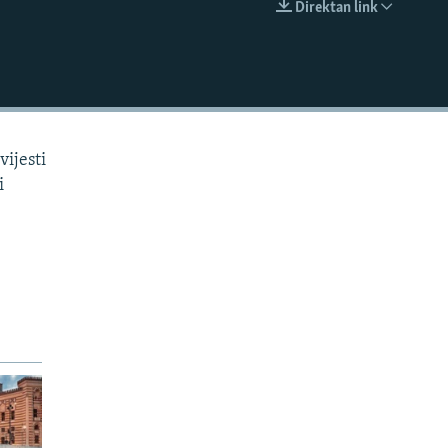
Direktan link
EMBED
vijesti
i