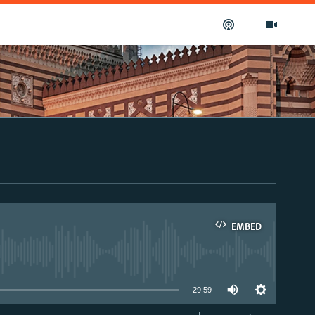
EMBED
able
29:59