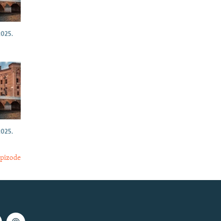
025.
025.
epizode