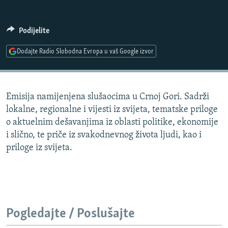
ISPRIČAJ MI
DNEVNO@RSE
Podijelite
SPECIJALI RSE
Dodajte Radio Slobodna Evropa u vaš Google izvor
VIŠE OD NASLOVA
PRATITE NAS
GENOCID U SREBRENICI
Emisija namijenjena slušaocima u Crnoj Gori. Sadrži
POPLAVE I KLIZIŠTA U BIH 2024.
lokalne, regionalne i vijesti iz svijeta, tematske priloge
TV LIBERTY
Sve RFE/RL stranice
o aktuelnim dešavanjima iz oblasti politike, ekonomije
i slično, te priče iz svakodnevnog života ljudi, kao i
POST SCRIPTUM
priloge iz svijeta.
MOJA EVROPA
TRI DECENIJE OD RATA U BIH
SVE KARTE DEJTONA
NASTANAK I RASPAD JUGOSLAVIJE
Pogledajte / Poslušajte