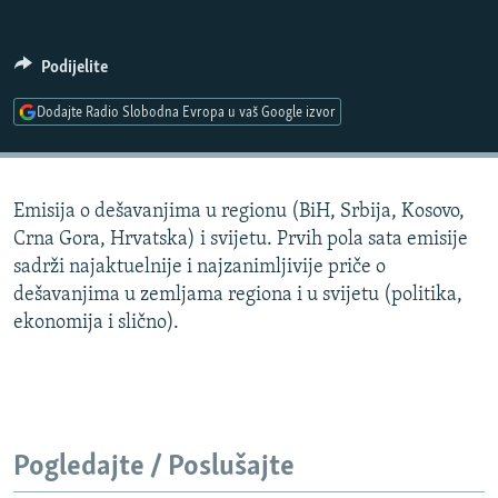
ISPRIČAJ MI
DNEVNO@RSE
Podijelite
SPECIJALI RSE
Dodajte Radio Slobodna Evropa u vaš Google izvor
VIŠE OD NASLOVA
PRATITE NAS
GENOCID U SREBRENICI
Emisija o dešavanjima u regionu (BiH, Srbija, Kosovo,
POPLAVE I KLIZIŠTA U BIH 2024.
Crna Gora, Hrvatska) i svijetu. Prvih pola sata emisije
TV LIBERTY
Sve RFE/RL stranice
sadrži najaktuelnije i najzanimljivije priče o
dešavanjima u zemljama regiona i u svijetu (politika,
POST SCRIPTUM
ekonomija i slično).
MOJA EVROPA
TRI DECENIJE OD RATA U BIH
SVE KARTE DEJTONA
NASTANAK I RASPAD JUGOSLAVIJE
Pogledajte / Poslušajte