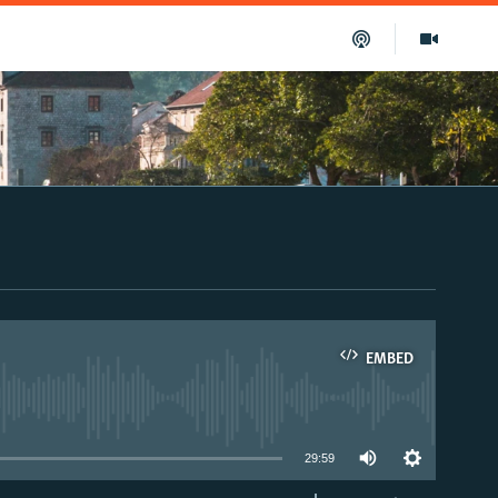
EMBED
able
29:59