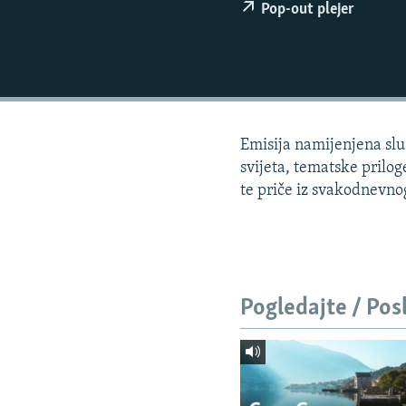
ISPRIČAJ MI
Pop-out plejer
DNEVNO@RSE
SPECIJALI RSE
VIŠE OD NASLOVA
GENOCID U SREBRENICI
Emisija namijenjena sluš
POPLAVE I KLIZIŠTA U BIH 2024.
svijeta, tematske prilog
te priče iz svakodnevnog 
TV LIBERTY
POST SCRIPTUM
MOJA EVROPA
TRI DECENIJE OD RATA U BIH
Pogledajte / Pos
SVE KARTE DEJTONA
NASTANAK I RASPAD JUGOSLAVIJE