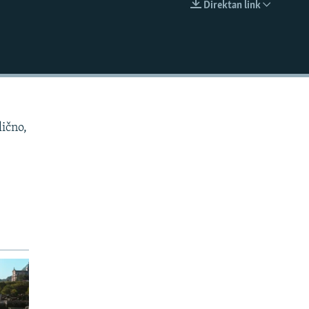
Direktan link
EMBED
lično,