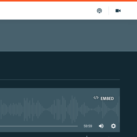
EMBED
able
59:59