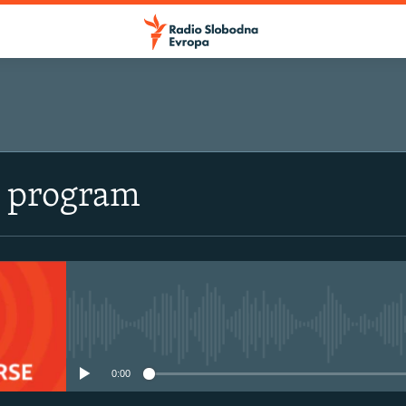
i program
No media source currently avail
0:00