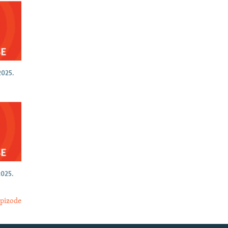
025.
025.
epizode