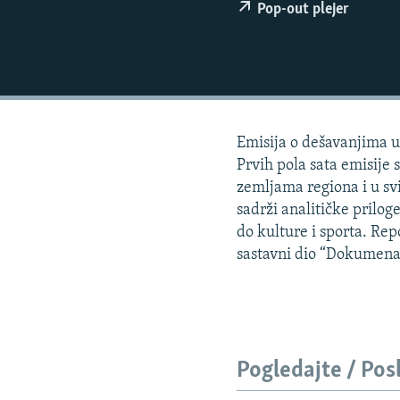
ISPRIČAJ MI
Pop-out plejer
DNEVNO@RSE
SPECIJALI RSE
VIŠE OD NASLOVA
GENOCID U SREBRENICI
Emisija o dešavanjima u 
POPLAVE I KLIZIŠTA U BIH 2024.
Prvih pola sata emisije 
zemljama regiona i u svi
TV LIBERTY
sadrži analitičke priloge
POST SCRIPTUM
do kulture i sporta. Re
sastavni dio “Dokumena
MOJA EVROPA
TRI DECENIJE OD RATA U BIH
SVE KARTE DEJTONA
NASTANAK I RASPAD JUGOSLAVIJE
Pogledajte / Pos