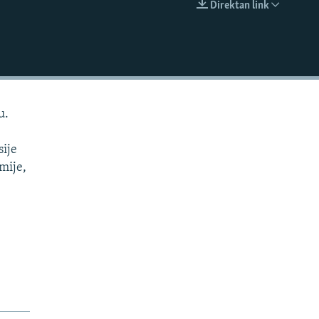
Direktan link
EMBED
u.
sije
omije,