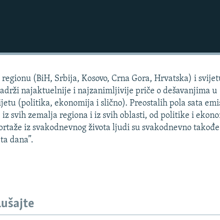
regionu (BiH, Srbija, Kosovo, Crna Gora, Hrvatska) i svijet
sadrži najaktuelnije i najzanimljivije priče o dešavanjima u
jetu (politika, ekonomija i slično). Preostalih pola sata emi
 iz svih zemalja regiona i iz svih oblasti, od politike i ekon
portaže iz svakodnevnog života ljudi su svakodnevno takođe
ta dana”.
lušajte