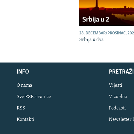
28. DECEMBAR/PROSINAC, 202
Srbija u dva
INFO
PRETRAŽI
O nama
Vijesti
Sve RSE stranice
Vizuelno
PRATITE NAS
RSS
Podcasti
Kontakti
Newsletter
Sve RFE/RL stranice