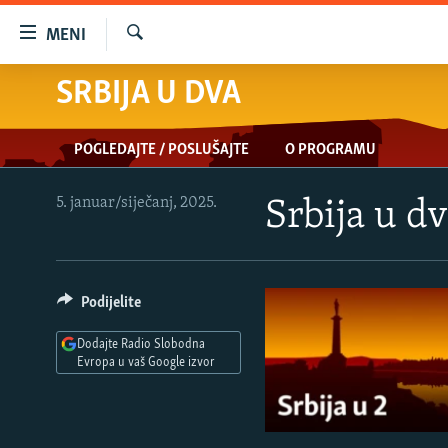
Dostupni
MENI
linkovi
Pretraživač
Pređite
SRBIJA U DVA
VIJESTI
na
BOSNA I HERCEGOVINA
glavni
POGLEDAJTE / POSLUŠAJTE
O PROGRAMU
sadržaj
SRBIJA
Pređite
KOSOVO
na
5. januar/siječanj, 2025.
Srbija u d
glavnu
CRNA GORA
navigaciju
VIZUELNO
Pređite
na
Podijelite
PODCASTI
VIDEO
pretragu
RAT U UKRAJINI
FOTOGALERIJE
Dodajte Radio Slobodna
Evropa u vaš Google izvor
KINA NA BALKANU
INFOGRAFIKE
RSE PRIČE IZ SVIJETA