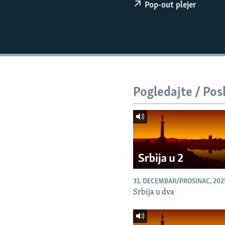
ISPRIČAJ MI
Pop-out plejer
DNEVNO@RSE
SPECIJALI RSE
VIŠE OD NASLOVA
GENOCID U SREBRENICI
Pogledajte / Pos
POPLAVE I KLIZIŠTA U BIH 2024.
TV LIBERTY
POST SCRIPTUM
MOJA EVROPA
TRI DECENIJE OD RATA U BIH
31. DECEMBAR/PROSINAC, 202
SVE KARTE DEJTONA
Srbija u dva
NASTANAK I RASPAD JUGOSLAVIJE