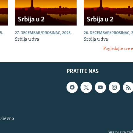
5.
27. DECEMBAR/PROSINAC, 2025.
26. DECEMBAR/PROSINAC, 2
Srbija u dva
Srbija u dva
Pogledajte sve 
PRATITE NAS
 Dnevno
Sva prava zad