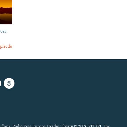
025.
epizode
ržana. Radio Free Europe / Radio Liberty © 2026 RFE/RL, Inc.