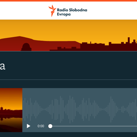
va
No media source currently avail
0:00