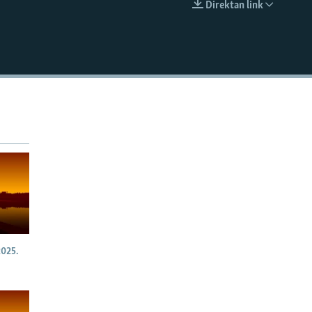
Direktan link
EMBED
025.