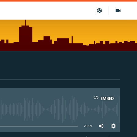
EMBED
able
29:59