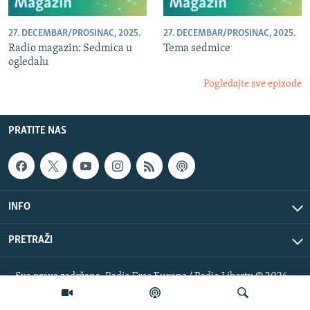
27. DECEMBAR/PROSINAC, 2025.
27. DECEMBAR/PROSINAC, 2025.
Radio magazin: Sedmica u
Tema sedmice
ogledalu
Pogledajte sve epizode
PRATITE NAS
INFO
PRETRAŽI
Sva prava zadržana. Radio Free Europe / Radio Liberty © 2026
RFE/RL, Inc.