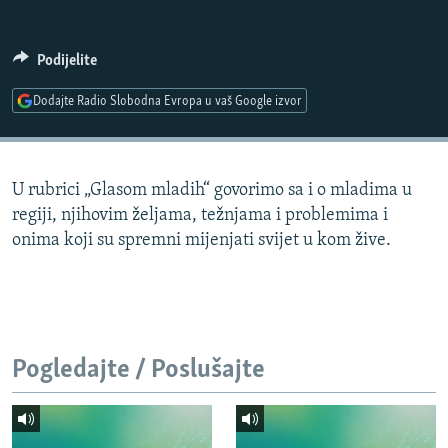
ISPRIČAJ MI
DNEVNO@RSE
Podijelite
SPECIJALI RSE
Dodajte Radio Slobodna Evropa u vaš Google izvor
VIŠE OD NASLOVA
PRATITE NAS
GENOCID U SREBRENICI
U rubrici „Glasom mladih“ govorimo sa i o mladima u
POPLAVE I KLIZIŠTA U BIH 2024.
regiji, njihovim željama, težnjama i problemima i
TV LIBERTY
Sve RFE/RL stranice
onima koji su spremni mijenjati svijet u kom žive.
POST SCRIPTUM
MOJA EVROPA
TRI DECENIJE OD RATA U BIH
Pogledajte / Poslušajte
SVE KARTE DEJTONA
NASTANAK I RASPAD JUGOSLAVIJE