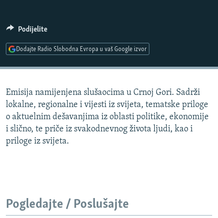
ISPRIČAJ MI
DNEVNO@RSE
Podijelite
SPECIJALI RSE
Dodajte Radio Slobodna Evropa u vaš Google izvor
VIŠE OD NASLOVA
PRATITE NAS
GENOCID U SREBRENICI
Emisija namijenjena slušaocima u Crnoj Gori. Sadrži
POPLAVE I KLIZIŠTA U BIH 2024.
lokalne, regionalne i vijesti iz svijeta, tematske priloge
TV LIBERTY
Sve RFE/RL stranice
o aktuelnim dešavanjima iz oblasti politike, ekonomije
i slično, te priče iz svakodnevnog života ljudi, kao i
POST SCRIPTUM
priloge iz svijeta.
MOJA EVROPA
TRI DECENIJE OD RATA U BIH
SVE KARTE DEJTONA
NASTANAK I RASPAD JUGOSLAVIJE
Pogledajte / Poslušajte