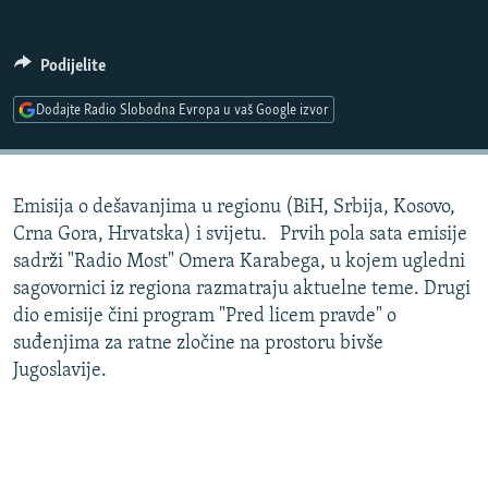
ISPRIČAJ MI
DNEVNO@RSE
Podijelite
SPECIJALI RSE
Dodajte Radio Slobodna Evropa u vaš Google izvor
VIŠE OD NASLOVA
PRATITE NAS
GENOCID U SREBRENICI
Emisija o dešavanjima u regionu (BiH, Srbija, Kosovo,
POPLAVE I KLIZIŠTA U BIH 2024.
Crna Gora, Hrvatska) i svijetu. Prvih pola sata emisije
TV LIBERTY
Sve RFE/RL stranice
sadrži "Radio Most" Omera Karabega, u kojem ugledni
sagovornici iz regiona razmatraju aktuelne teme. Drugi
POST SCRIPTUM
dio emisije čini program "Pred licem pravde" o
MOJA EVROPA
suđenjima za ratne zločine na prostoru bivše
Jugoslavije.
TRI DECENIJE OD RATA U BIH
SVE KARTE DEJTONA
NASTANAK I RASPAD JUGOSLAVIJE