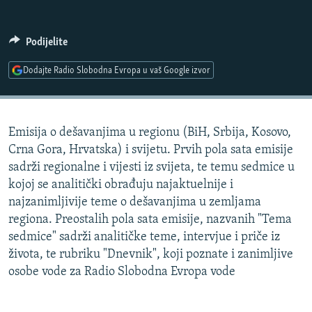
ISPRIČAJ MI
DNEVNO@RSE
Podijelite
SPECIJALI RSE
Dodajte Radio Slobodna Evropa u vaš Google izvor
VIŠE OD NASLOVA
PRATITE NAS
GENOCID U SREBRENICI
Emisija o dešavanjima u regionu (BiH, Srbija, Kosovo,
POPLAVE I KLIZIŠTA U BIH 2024.
Crna Gora, Hrvatska) i svijetu. Prvih pola sata emisije
TV LIBERTY
Sve RFE/RL stranice
sadrži regionalne i vijesti iz svijeta, te temu sedmice u
kojoj se analitički obrađuju najaktuelnije i
POST SCRIPTUM
najzanimljivije teme o dešavanjima u zemljama
MOJA EVROPA
regiona. Preostalih pola sata emisije, nazvanih "Tema
sedmice" sadrži analitičke teme, intervjue i priče iz
TRI DECENIJE OD RATA U BIH
života, te rubriku "Dnevnik", koji poznate i zanimljive
SVE KARTE DEJTONA
osobe vode za Radio Slobodna Evropa vode
NASTANAK I RASPAD JUGOSLAVIJE