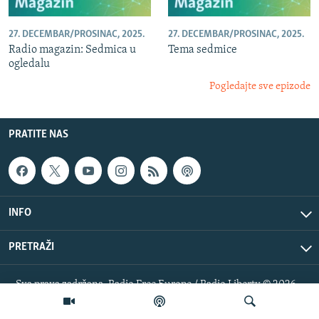
27. DECEMBAR/PROSINAC, 2025.
27. DECEMBAR/PROSINAC, 2025.
Radio magazin: Sedmica u
Tema sedmice
ogledalu
Pogledajte sve epizode
PRATITE NAS
INFO
PRETRAŽI
Sva prava zadržana. Radio Free Europe / Radio Liberty © 2026
RFE/RL, Inc.