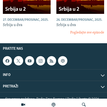
27. DECEMBAR/PROSINAC, 2025.
26. DECEMBAR/PROSINAC, 2025.
Srbija u dva
Srbija u dva
Pogledajte sve epizode
PRATITE NAS
INFO
PRETRAŽI
Sva prava zadržana. Radio Free Europe / Radio Liberty © 2026
RFE/RL, Inc.