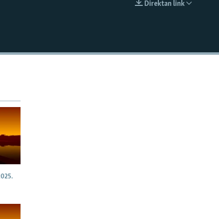
Direktan link
EMBED
025.