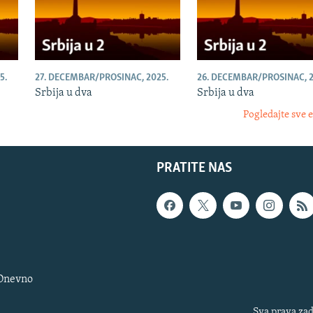
5.
27. DECEMBAR/PROSINAC, 2025.
26. DECEMBAR/PROSINAC, 2
Srbija u dva
Srbija u dva
Pogledajte sve 
PRATITE NAS
 Dnevno
Sva prava zad