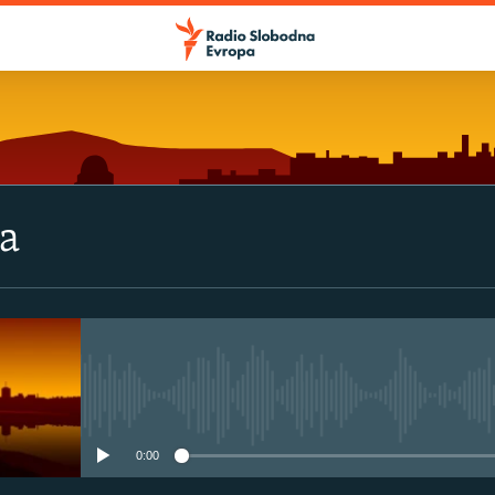
va
No media source currently avail
0:00