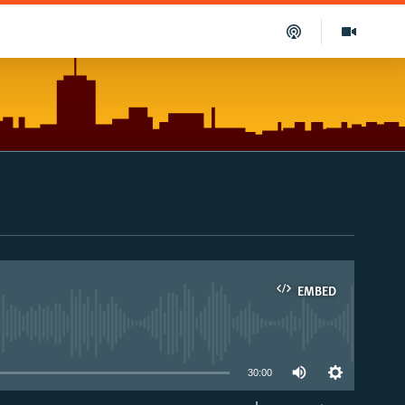
EMBED
able
30:00