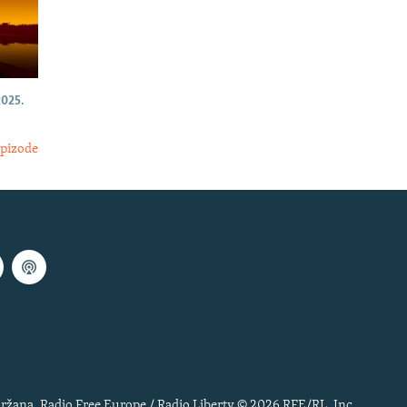
025.
epizode
ržana. Radio Free Europe / Radio Liberty © 2026 RFE/RL, Inc.