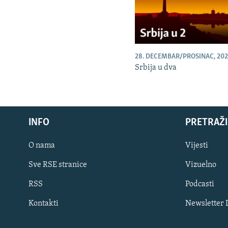
28. DECEMBAR/PROSINAC, 202
Srbija u dva
INFO
PRETRAŽI
O nama
Vijesti
Sve RSE stranice
Vizuelno
PRATITE NAS
RSS
Podcasti
Kontakti
Newsletter
Sve RFE/RL stranice