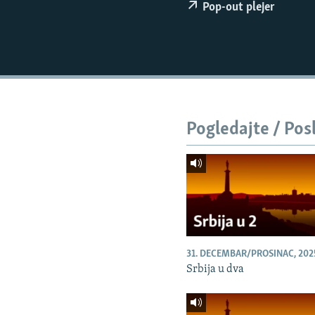
ISPRIČAJ MI
Pop-out plejer
DNEVNO@RSE
SPECIJALI RSE
VIŠE OD NASLOVA
GENOCID U SREBRENICI
Pogledajte / Pos
POPLAVE I KLIZIŠTA U BIH 2024.
TV LIBERTY
POST SCRIPTUM
MOJA EVROPA
TRI DECENIJE OD RATA U BIH
31. DECEMBAR/PROSINAC, 202
SVE KARTE DEJTONA
Srbija u dva
NASTANAK I RASPAD JUGOSLAVIJE