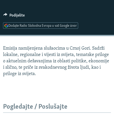
ISPRIČAJ MI
DNEVNO@RSE
Podijelite
SPECIJALI RSE
Dodajte Radio Slobodna Evropa u vaš Google izvor
VIŠE OD NASLOVA
PRATITE NAS
GENOCID U SREBRENICI
Emisija namijenjena slušaocima u Crnoj Gori. Sadrži
POPLAVE I KLIZIŠTA U BIH 2024.
lokalne, regionalne i vijesti iz svijeta, tematske priloge
TV LIBERTY
Sve RFE/RL stranice
o aktuelnim dešavanjima iz oblasti politike, ekonomije
i slično, te priče iz svakodnevnog života ljudi, kao i
POST SCRIPTUM
priloge iz svijeta.
MOJA EVROPA
TRI DECENIJE OD RATA U BIH
SVE KARTE DEJTONA
NASTANAK I RASPAD JUGOSLAVIJE
Pogledajte / Poslušajte