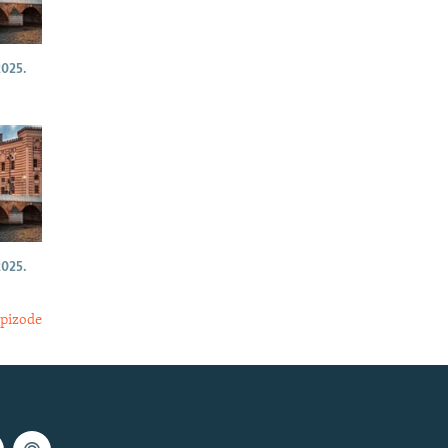
025.
025.
epizode