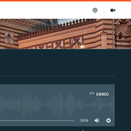
EMBED
able
29:59