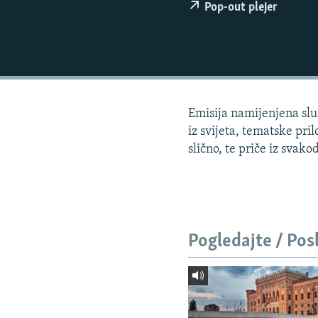
ISPRIČAJ MI
Pop-out plejer
DNEVNO@RSE
SPECIJALI RSE
VIŠE OD NASLOVA
GENOCID U SREBRENICI
Emisija namijenjena sluš
POPLAVE I KLIZIŠTA U BIH 2024.
iz svijeta, tematske pri
slično, te priče iz svako
TV LIBERTY
POST SCRIPTUM
MOJA EVROPA
TRI DECENIJE OD RATA U BIH
Pogledajte / Pos
SVE KARTE DEJTONA
NASTANAK I RASPAD JUGOSLAVIJE