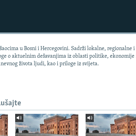
aocima u Bosni i Hercegovini. Sadrži lokalne, regionalne i 
loge o aktuelnim dešavanjima iz oblasti politike, ekonomije 
dnevnog života ljudi, kao i priloge iz svijeta.
lušajte