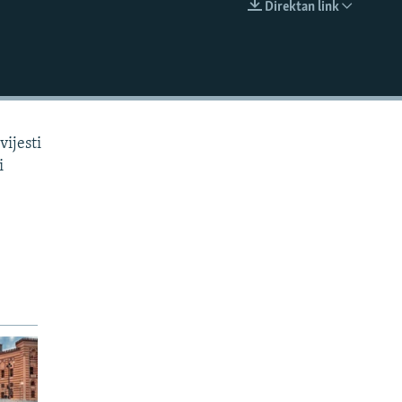
Direktan link
EMBED
vijesti
i