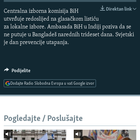
ISPRIČAJ MI
Direktan link
Centralna izborna komisija BiH
DNEVNO@RSE
utvrđuje redoslijed na glasačkom listiću
za lokalne izbore. Ambasada BiH u Indiji poziva da se
SPECIJALI RSE
ne putuje u Bangladeš narednih trideset dana. Svjetski
VIŠE OD NASLOVA
je dan prevencije utapanja.
PRATITE NAS
GENOCID U SREBRENICI
POPLAVE I KLIZIŠTA U BIH 2024.
Podijelite
TV LIBERTY
Sve RFE/RL stranice
Dodajte Radio Slobodna Evropa u vaš Google izvor
POST SCRIPTUM
MOJA EVROPA
TRI DECENIJE OD RATA U BIH
Pogledajte / Poslušajte
SVE KARTE DEJTONA
NASTANAK I RASPAD JUGOSLAVIJE