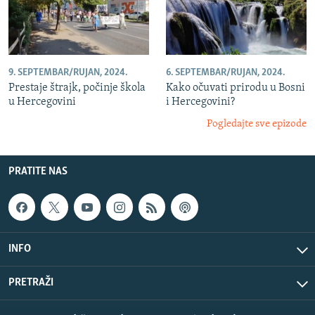
9. SEPTEMBAR/RUJAN, 2024.
6. SEPTEMBAR/RUJAN, 2024.
Prestaje štrajk, počinje škola
Kako očuvati prirodu u Bosni
u Hercegovini
i Hercegovini?
Pogledajte sve epizode
PRATITE NAS
INFO
PRETRAŽI