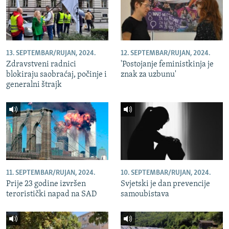
13. SEPTEMBAR/RUJAN, 2024.
12. SEPTEMBAR/RUJAN, 2024.
Zdravstveni radnici
'Postojanje feministkinja je
blokiraju saobraćaj, počinje i
znak za uzbunu'
generalni štrajk
11. SEPTEMBAR/RUJAN, 2024.
10. SEPTEMBAR/RUJAN, 2024.
Prije 23 godine izvršen
Svjetski je dan prevencije
teroristički napad na SAD
samoubistava