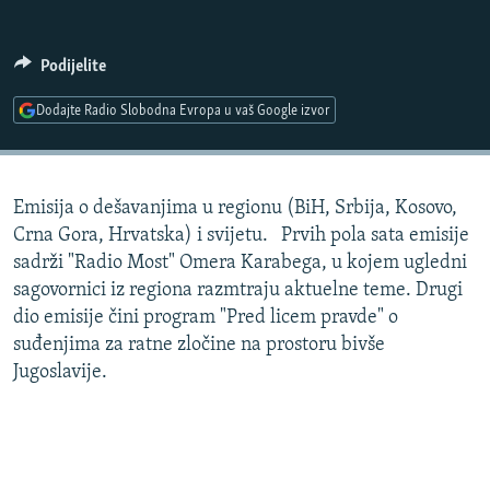
ISPRIČAJ MI
DNEVNO@RSE
Podijelite
SPECIJALI RSE
Dodajte Radio Slobodna Evropa u vaš Google izvor
VIŠE OD NASLOVA
PRATITE NAS
GENOCID U SREBRENICI
Emisija o dešavanjima u regionu (BiH, Srbija, Kosovo,
POPLAVE I KLIZIŠTA U BIH 2024.
Crna Gora, Hrvatska) i svijetu. Prvih pola sata emisije
TV LIBERTY
Sve RFE/RL stranice
sadrži "Radio Most" Omera Karabega, u kojem ugledni
sagovornici iz regiona razmtraju aktuelne teme. Drugi
POST SCRIPTUM
dio emisije čini program "Pred licem pravde" o
MOJA EVROPA
suđenjima za ratne zločine na prostoru bivše
Jugoslavije.
TRI DECENIJE OD RATA U BIH
SVE KARTE DEJTONA
NASTANAK I RASPAD JUGOSLAVIJE