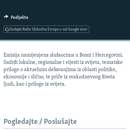
ISPRIČAJ MI
DNEVNO@RSE
Podijelite
SPECIJALI RSE
Dodajte Radio Slobodna Evropa u vaš Google izvor
VIŠE OD NASLOVA
PRATITE NAS
GENOCID U SREBRENICI
Emisija namijenjena slušaocima u Bosni i Hercegovini.
POPLAVE I KLIZIŠTA U BIH 2024.
Sadrži lokalne, regionalne i vijesti iz svijeta, tematske
TV LIBERTY
Sve RFE/RL stranice
priloge o aktuelnim dešavanjima iz oblasti politike,
ekonomije i slično, te priče iz svakodnevnog života
POST SCRIPTUM
ljudi, kao i priloge iz svijeta.
MOJA EVROPA
TRI DECENIJE OD RATA U BIH
SVE KARTE DEJTONA
NASTANAK I RASPAD JUGOSLAVIJE
Pogledajte / Poslušajte