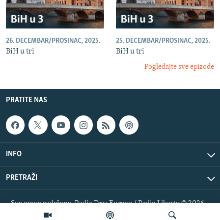
26. DECEMBAR/PROSINAC, 2025.
25. DECEMBAR/PROSINAC, 2025.
BiH u tri
BiH u tri
Pogledajte sve epizode
PRATITE NAS
INFO
PRETRAŽI
Sva prava zadržana. Radio Free Europe / Radio Liberty © 2026
RFE/RL, Inc.