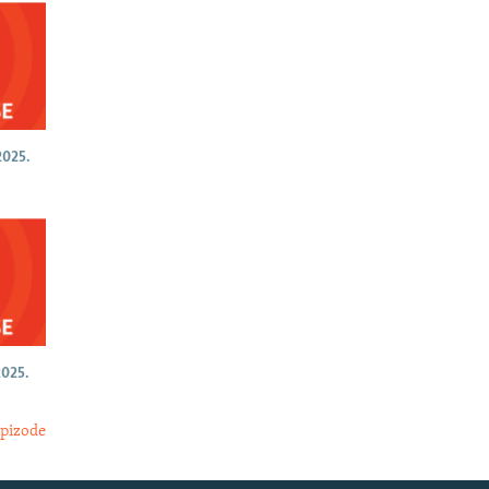
025.
025.
epizode