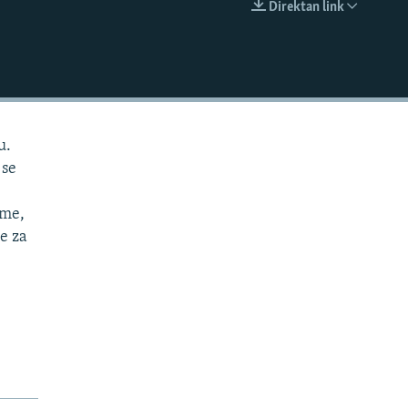
Direktan link
EMBED
u.
 se
eme,
de za