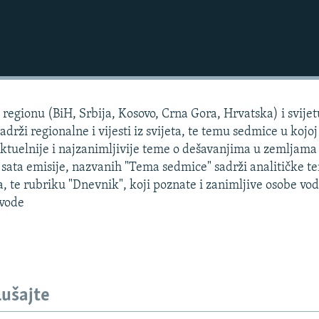
regionu (BiH, Srbija, Kosovo, Crna Gora, Hrvatska) i svijet
adrži regionalne i vijesti iz svijeta, te temu sedmice u kojoj
aktuelnije i najzanimljivije teme o dešavanjima u zemljama
a sata emisije, nazvanih "Tema sedmice" sadrži analitičke t
ota, te rubriku "Dnevnik", koji poznate i zanimljive osobe vo
 vode
lušajte