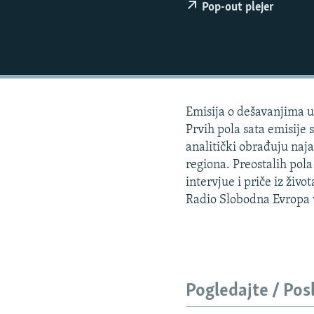
ISPRIČAJ MI
Pop-out plejer
DNEVNO@RSE
SPECIJALI RSE
VIŠE OD NASLOVA
GENOCID U SREBRENICI
Emisija o dešavanjima u 
POPLAVE I KLIZIŠTA U BIH 2024.
Prvih pola sata emisije s
analitički obrađuju naj
TV LIBERTY
regiona. Preostalih pol
POST SCRIPTUM
intervjue i priče iz živ
Radio Slobodna Evropa
MOJA EVROPA
TRI DECENIJE OD RATA U BIH
SVE KARTE DEJTONA
NASTANAK I RASPAD JUGOSLAVIJE
Pogledajte / Pos