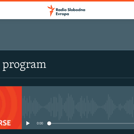
i program
No media source currently avail
0:00