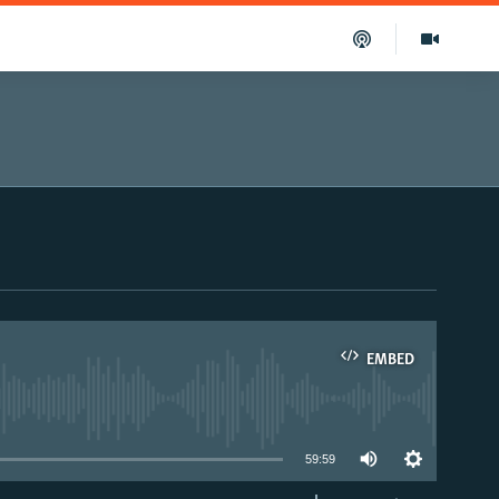
EMBED
able
59:59