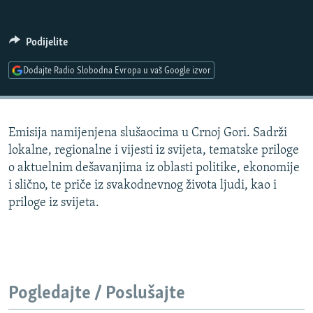
ISPRIČAJ MI
DNEVNO@RSE
Podijelite
SPECIJALI RSE
Dodajte Radio Slobodna Evropa u vaš Google izvor
VIŠE OD NASLOVA
PRATITE NAS
GENOCID U SREBRENICI
Emisija namijenjena slušaocima u Crnoj Gori. Sadrži
POPLAVE I KLIZIŠTA U BIH 2024.
lokalne, regionalne i vijesti iz svijeta, tematske priloge
TV LIBERTY
Sve RFE/RL stranice
o aktuelnim dešavanjima iz oblasti politike, ekonomije
i slično, te priče iz svakodnevnog života ljudi, kao i
POST SCRIPTUM
priloge iz svijeta.
MOJA EVROPA
TRI DECENIJE OD RATA U BIH
SVE KARTE DEJTONA
NASTANAK I RASPAD JUGOSLAVIJE
Pogledajte / Poslušajte