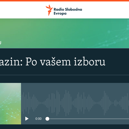
U
azin: Po vašem izboru
No media source currently avail
0:00