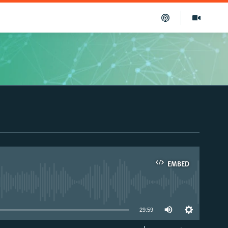
EMBED
able
29:59