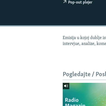
ISPRIČAJ MI
Pop-out plejer
DNEVNO@RSE
SPECIJALI RSE
VIŠE OD NASLOVA
GENOCID U SREBRENICI
Emisija u kojoj dublje 
POPLAVE I KLIZIŠTA U BIH 2024.
intervjue, analize, kome
TV LIBERTY
POST SCRIPTUM
MOJA EVROPA
Pogledajte / Pos
TRI DECENIJE OD RATA U BIH
SVE KARTE DEJTONA
NASTANAK I RASPAD JUGOSLAVIJE