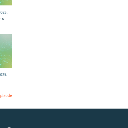
025.
 s
025.
epizode