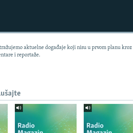
istražujemo aktuelne događaje koji nisu u prvom planu kroz
ntare i reportaže.
lušajte