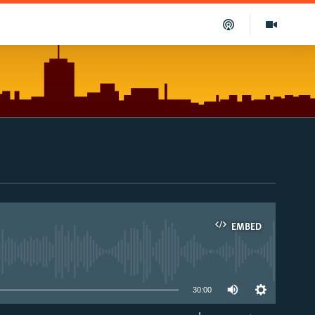
EMBED
able
30:00