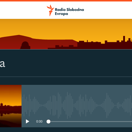
va
No media source currently avail
0:00