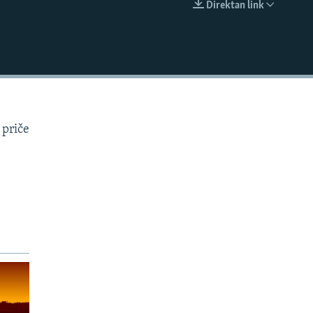
Direktan link
EMBED
 priče