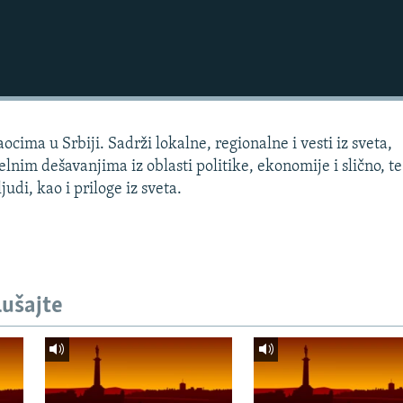
cima u Srbiji. Sadrži lokalne, regionalne i vesti iz sveta,
lnim dešavanjima iz oblasti politike, ekonomije i slično, te
udi, kao i priloge iz sveta.
lušajte