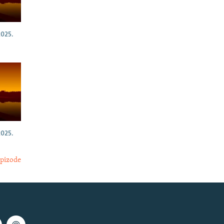
025.
025.
epizode