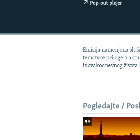
ISPRIČAJ MI
Pop-out plejer
DNEVNO@RSE
SPECIJALI RSE
VIŠE OD NASLOVA
GENOCID U SREBRENICI
Emisija namenjena slušao
POPLAVE I KLIZIŠTA U BIH 2024.
tematske priloge o aktue
iz svakodnevnog života lj
TV LIBERTY
POST SCRIPTUM
MOJA EVROPA
TRI DECENIJE OD RATA U BIH
Pogledajte / Pos
SVE KARTE DEJTONA
NASTANAK I RASPAD JUGOSLAVIJE