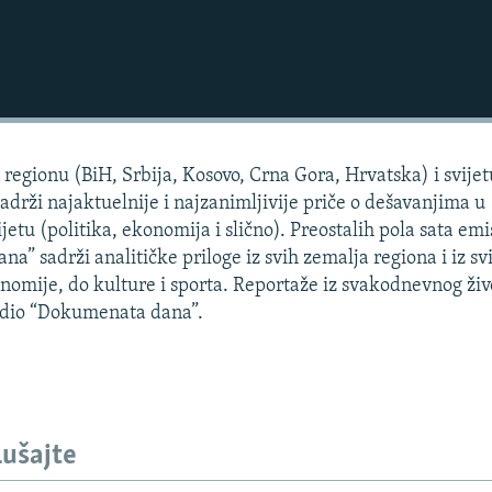
regionu (BiH, Srbija, Kosovo, Crna Gora, Hrvatska) i svijet
sadrži najaktuelnije i najzanimljivije priče o dešavanjima u
jetu (politika, ekonomija i slično). Preostalih pola sata emis
” sadrži analitičke priloge iz svih zemalja regiona i iz sv
konomije, do kulture i sporta. Reportaže iz svakodnevnog živ
i dio “Dokumenata dana”.
lušajte