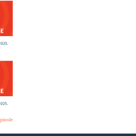
025.
025.
epizode