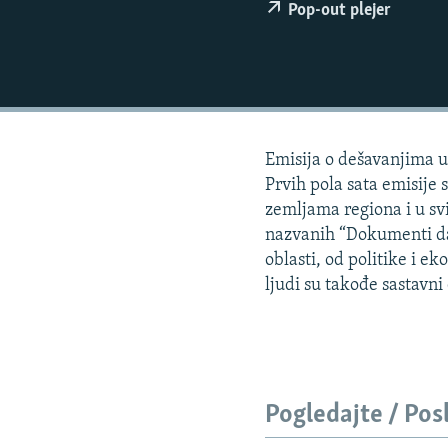
ISPRIČAJ MI
Pop-out plejer
DNEVNO@RSE
SPECIJALI RSE
VIŠE OD NASLOVA
GENOCID U SREBRENICI
Emisija o dešavanjima u 
POPLAVE I KLIZIŠTA U BIH 2024.
Prvih pola sata emisije 
zemljama regiona i u svi
TV LIBERTY
nazvanih “Dokumenti dana
POST SCRIPTUM
oblasti, od politike i e
ljudi su takođe sastavn
MOJA EVROPA
TRI DECENIJE OD RATA U BIH
SVE KARTE DEJTONA
NASTANAK I RASPAD JUGOSLAVIJE
Pogledajte / Pos