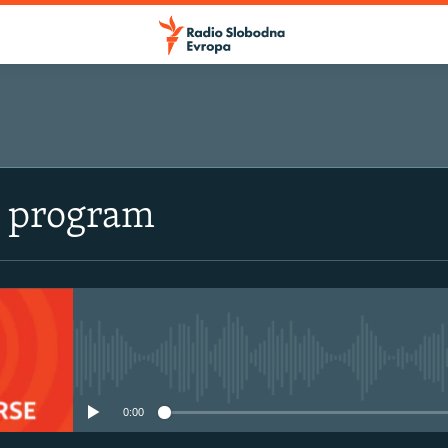
i program
No media source currently avail
0:00