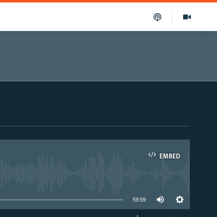
EMBED
able
59:59