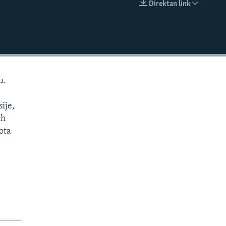
Direktan link
EMBED
u.
ije,
ih
ota