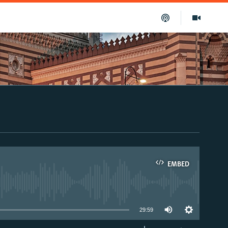
EMBED
able
29:59