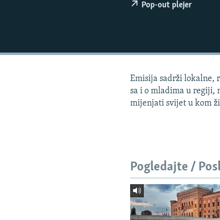
ISPRIČAJ MI
Pop-out plejer
DNEVNO@RSE
SPECIJALI RSE
VIŠE OD NASLOVA
GENOCID U SREBRENICI
Emisija sadrži lokalne, 
POPLAVE I KLIZIŠTA U BIH 2024.
sa i o mladima u regiji
mijenjati svijet u kom ž
TV LIBERTY
POST SCRIPTUM
MOJA EVROPA
TRI DECENIJE OD RATA U BIH
Pogledajte / Pos
SVE KARTE DEJTONA
NASTANAK I RASPAD JUGOSLAVIJE