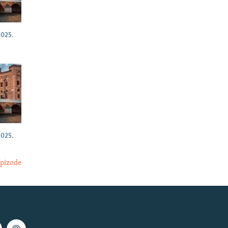
025.
025.
epizode