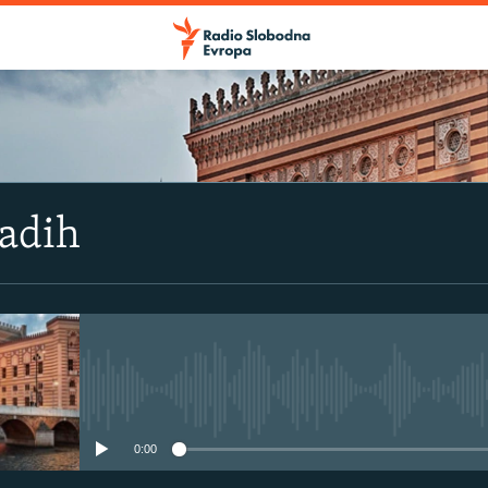
adih
No media source currently avail
0:00