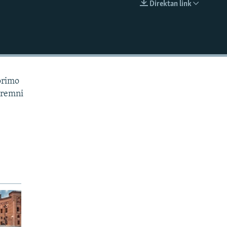
Direktan link
EMBED
vorimo
spremni