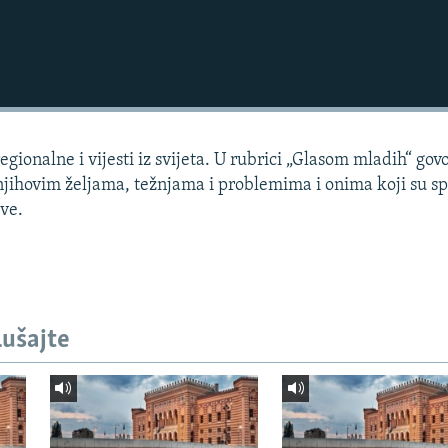
regionalne i vijesti iz svijeta. U rubrici „Glasom mladih“ go
, njihovim željama, težnjama i problemima i onima koji su 
ive.
lušajte