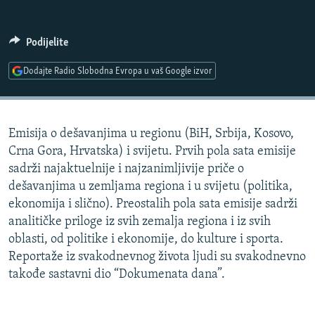
ISPRIČAJ MI
DNEVNO@RSE
Podijelite
SPECIJALI RSE
Dodajte Radio Slobodna Evropa u vaš Google izvor
VIŠE OD NASLOVA
PRATITE NAS
GENOCID U SREBRENICI
Emisija o dešavanjima u regionu (BiH, Srbija, Kosovo,
POPLAVE I KLIZIŠTA U BIH 2024.
Crna Gora, Hrvatska) i svijetu. Prvih pola sata emisije
TV LIBERTY
Sve RFE/RL stranice
sadrži najaktuelnije i najzanimljivije priče o
dešavanjima u zemljama regiona i u svijetu (politika,
POST SCRIPTUM
ekonomija i slično). Preostalih pola sata emisije sadrži
MOJA EVROPA
analitičke priloge iz svih zemalja regiona i iz svih
oblasti, od politike i ekonomije, do kulture i sporta.
TRI DECENIJE OD RATA U BIH
Reportaže iz svakodnevnog života ljudi su svakodnevno
SVE KARTE DEJTONA
takođe sastavni dio “Dokumenata dana”.
NASTANAK I RASPAD JUGOSLAVIJE