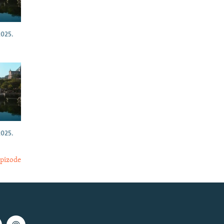
025.
025.
epizode