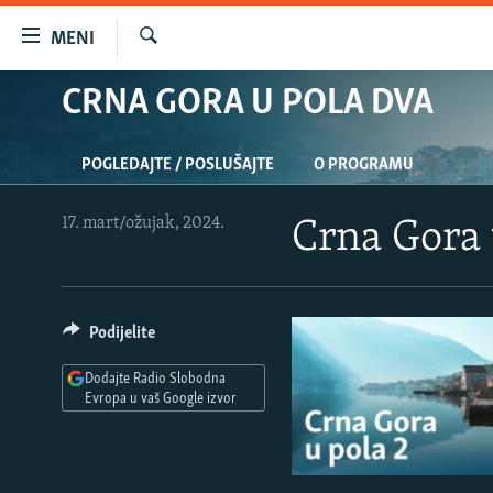
Dostupni
MENI
linkovi
Pretraživač
Pređite
CRNA GORA U POLA DVA
VIJESTI
na
BOSNA I HERCEGOVINA
glavni
POGLEDAJTE / POSLUŠAJTE
O PROGRAMU
sadržaj
SRBIJA
Pređite
KOSOVO
na
17. mart/ožujak, 2024.
Crna Gora 
glavnu
CRNA GORA
navigaciju
VIZUELNO
Pređite
na
Podijelite
PODCASTI
VIDEO
pretragu
RAT U UKRAJINI
FOTOGALERIJE
Dodajte Radio Slobodna
Evropa u vaš Google izvor
KINA NA BALKANU
INFOGRAFIKE
RSE PRIČE IZ SVIJETA