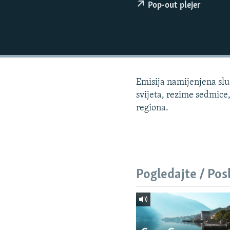
ISPRIČAJ MI
Pop-out plejer
DNEVNO@RSE
SPECIJALI RSE
VIŠE OD NASLOVA
GENOCID U SREBRENICI
Emisija namijenjena sluš
POPLAVE I KLIZIŠTA U BIH 2024.
svijeta, rezime sedmice
regiona.
TV LIBERTY
POST SCRIPTUM
MOJA EVROPA
TRI DECENIJE OD RATA U BIH
Pogledajte / Pos
SVE KARTE DEJTONA
NASTANAK I RASPAD JUGOSLAVIJE