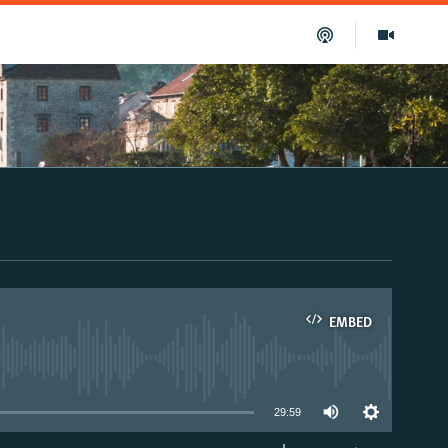
EMBED
able
29:59