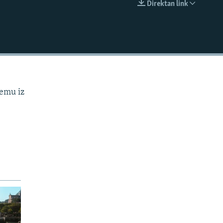
Direktan link
EMBED
temu iz