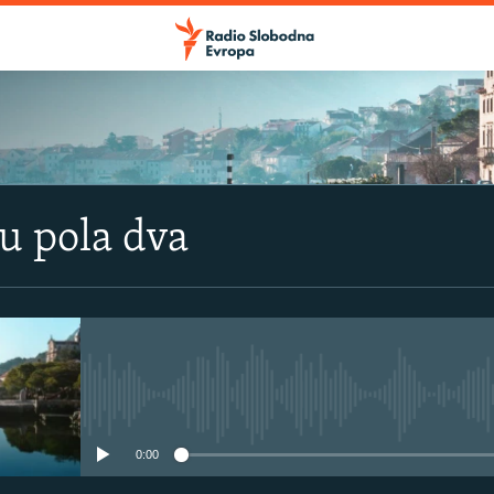
u pola dva
No media source currently avail
0:00