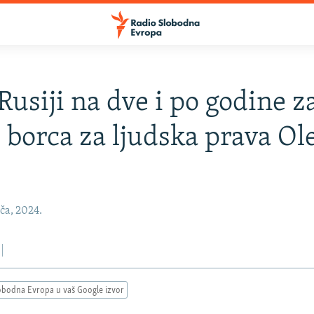
Rusiji na dve i po godine z
 borca za ljudska prava Ol
a
ača, 2024.
obodna Evropa u vaš Google izvor