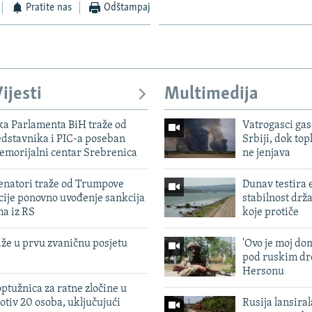
Pratite nas
Odštampaj
ijesti
Multimedija
ka Parlamenta BiH traže od
Vatrogasci gas
edstavnika i PIC-a poseban
Srbiji, dok topl
emorijalni centar Srebrenica
ne jenjava
enatori traže od Trumpove
Dunav testira
cije ponovno uvođenje sankcija
stabilnost drž
ma iz RS
koje protiče
iže u prvu zvaničnu posjetu
'Ovo je moj dom
pod ruskim dr
Hersonu
ptužnica za ratne zločine u
otiv 20 osoba, uključujući
Rusija lansiral