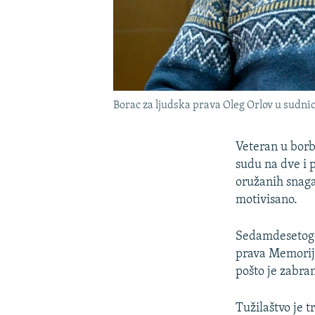
Borac za ljudska prava Oleg Orlov u sudni
Veteran u borb
sudu na dve i 
oružanih snaga
motivisano.
Sedamdesetogod
prava Memorija
pošto je zabran
Tužilaštvo je 