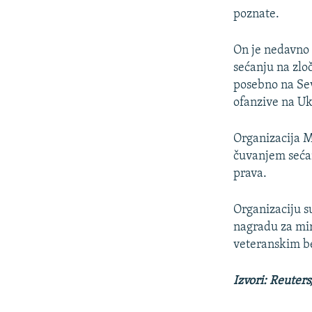
poznate.
On je nedavno 
sećanju na zlo
posebno na Se
ofanzive na Uk
Organizacija M
čuvanjem sećan
prava.
Organizaciju s
nagradu za mi
veteranskim b
Izvori: Reuters