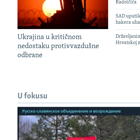
Radoičića
SAD uputile
hakera uha
Ukrajina u kritičnom
Državljanin
Hrvatskoj 
nedostaku protivvazdušne
odbrane
U fokusu