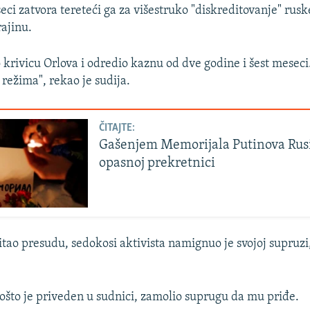
eci zatvora tereteći ga za višestruko "diskreditovanje" rus
rajinu.
 krivicu Orlova i odredio kaznu od dve godine i šest meseci
 režima", rekao je sudija.
ČITAJTE:
Gašenjem Memorijala Putinova Rusi
opasnoj prekretnici
itao presudu, sedokosi aktivista namignuo je svojoj supruzi,
ošto je priveden u sudnici, zamolio suprugu da mu priđe.