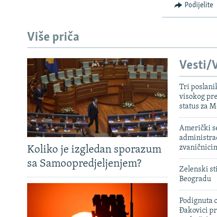
Podijelite
Više priča
Vesti/V
Tri poslani
visokog pr
status za M
Američki s
administra
zvaničnici
Koliko je izgledan sporazum
sa Samoopredjeljenjem?
Zelenski st
Beogradu
Podignuta o
Đakovici pr