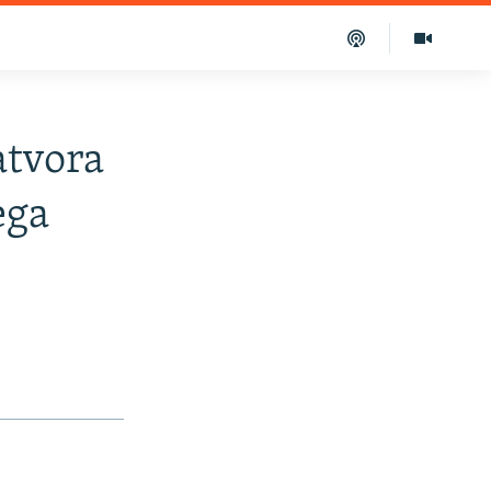
atvora
ega