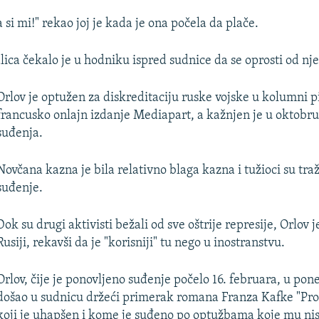
 si mi!" rekao joj je kada je ona počela da plače.
lica čekalo je u hodniku ispred sudnice da se oprosti od nj
Orlov je optužen za diskreditaciju ruske vojske u kolumni p
francusko onlajn izdanje Mediapart, a kažnjen je u oktobru
suđenja.
Novčana kazna je bila relativno blaga kazna i tužioci su traž
suđenje.
Dok su drugi aktivisti bežali od sve oštrije represije, Orlov j
Rusiji, rekavši da je "korisniji" tu nego u inostranstvu.
Orlov, čije je ponovljeno suđenje počelo 16. februara, u pon
došao u sudnicu držeći primerak romana Franza Kafke "Pro
koji je uhapšen i kome je suđeno po optužbama koje mu nis