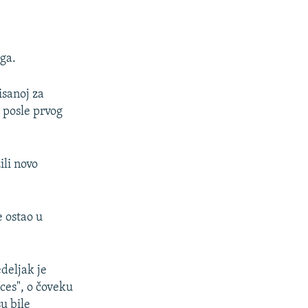
ega.
isanoj za
 posle prvog
ili novo
e ostao u
edeljak je
ces", o čoveku
u bile