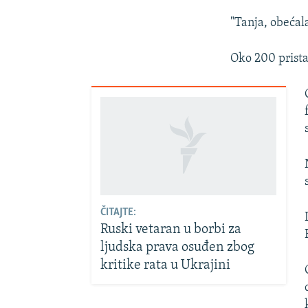
"Tanja, obećala
Oko 200 prista
ČITAJTE:
Ruski vetaran u borbi za
ljudska prava osuđen zbog
kritike rata u Ukrajini