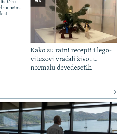
lističku
 dronovima
last
Kako su ratni recepti i lego-
vitezovi vraćali život u
normalu devedesetih