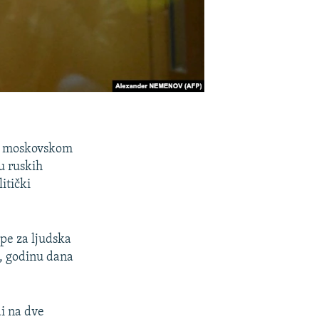
 na moskovskom
u ruskih
itički
upe za ljudska
2, godinu dana
di na dve