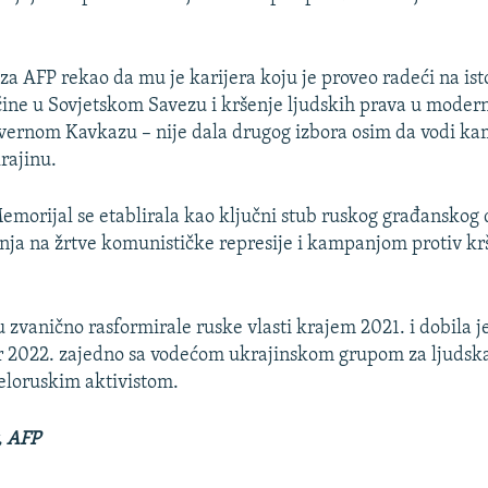
za AFP rekao da mu je karijera koju je proveo radeći na is
čine u Sovjetskom Savezu i kršenje ljudskih prava u moderno
vernom Kavkazu – nije dala drugog izbora osim da vodi ka
rajinu.
emorijal se etablirala kao ključni stub ruskog građanskog 
ja na žrtve komunističke represije i kampanjom protiv kr
u zvanično rasformirale ruske vlasti krajem 2021. i dobila 
r 2022. zajedno sa vodećom ukrajinskom grupom za ljudska
eloruskim aktivistom.
, AFP