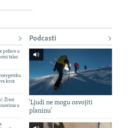
Podcasti
e požare u
otni talas
 energetsku
ava kroz
': Život
'Ljudi ne mogu osvojiti
onovima u
planinu'
a