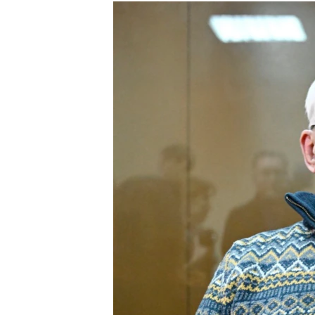
ISPRIČAJ MI
DNEVNO@RSE
SPECIJALI RSE
VIŠE OD NASLOVA
GENOCID U SREBRENICI
POPLAVE I KLIZIŠTA U BIH 2024.
TV LIBERTY
POST SCRIPTUM
MOJA EVROPA
TRI DECENIJE OD RATA U BIH
SVE KARTE DEJTONA
NASTANAK I RASPAD JUGOSLAVIJE