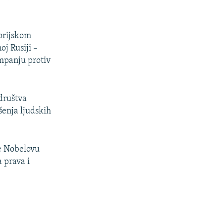
torijskom
j Rusiji –
mpanju protiv
društva
šenja ljudskih
je Nobelovu
 prava i