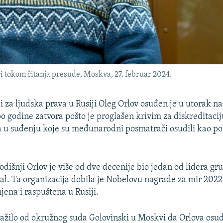
ci tokom čitanja presude, Moskva, 27. februar 2024.
i za ljudska prava u Rusiji Oleg Orlov osuđen je u utorak
po godine zatvora pošto je proglašen krivim za diskreditacij
 u suđenju koje su međunarodni posmatrači osudili kao pol
išnji Orlov je više od dve decenije bio jedan od lidera gr
l. Ta organizacija dobila je Nobelovu nagrade za mir 202
jena i raspuštena u Rusiji.
tražilo od okružnog suda Golovinski u Moskvi da Orlova osu