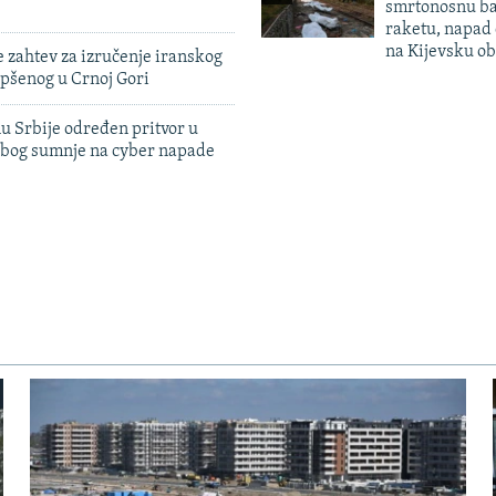
smrtonosnu ba
raketu, napad
na Kijevsku ob
 zahtev za izručenje iranskog
pšenog u Crnoj Gori
u Srbije određen pritvor u
zbog sumnje na cyber napade