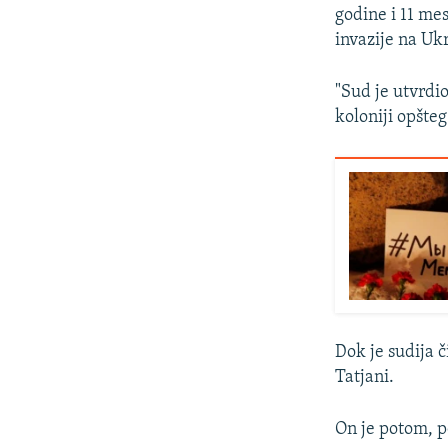
godine i 11 mes
invazije na Uk
"Sud je utvrdio
koloniji opšteg
Dok je sudija č
Tatjani.
On je potom, p