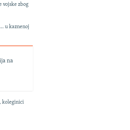
ke vojske zbog
... u kaznenoj
ja na
 koleginici