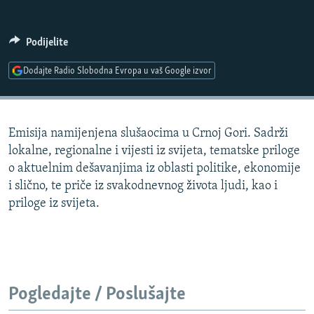
ISPRIČAJ MI
DNEVNO@RSE
Podijelite
SPECIJALI RSE
Dodajte Radio Slobodna Evropa u vaš Google izvor
VIŠE OD NASLOVA
PRATITE NAS
GENOCID U SREBRENICI
Emisija namijenjena slušaocima u Crnoj Gori. Sadrži
POPLAVE I KLIZIŠTA U BIH 2024.
lokalne, regionalne i vijesti iz svijeta, tematske priloge
TV LIBERTY
Sve RFE/RL stranice
o aktuelnim dešavanjima iz oblasti politike, ekonomije
i slično, te priče iz svakodnevnog života ljudi, kao i
POST SCRIPTUM
priloge iz svijeta.
MOJA EVROPA
TRI DECENIJE OD RATA U BIH
SVE KARTE DEJTONA
NASTANAK I RASPAD JUGOSLAVIJE
Pogledajte / Poslušajte