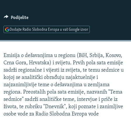
ISPRIČAJ MI
DNEVNO@RSE
Podijelite
SPECIJALI RSE
Dodajte Radio Slobodna Evropa u vaš Google izvor
VIŠE OD NASLOVA
PRATITE NAS
GENOCID U SREBRENICI
Emisija o dešavanjima u regionu (BiH, Srbija, Kosovo,
POPLAVE I KLIZIŠTA U BIH 2024.
Crna Gora, Hrvatska) i svijetu. Prvih pola sata emisije
TV LIBERTY
Sve RFE/RL stranice
sadrži regionalne i vijesti iz svijeta, te temu sedmice u
kojoj se analitički obrađuju najaktuelnije i
POST SCRIPTUM
najzanimljivije teme o dešavanjima u zemljama
MOJA EVROPA
regiona. Preostalih pola sata emisije, nazvanih "Tema
sedmice" sadrži analitičke teme, intervjue i priče iz
TRI DECENIJE OD RATA U BIH
života, te rubriku "Dnevnik", koji poznate i zanimljive
SVE KARTE DEJTONA
osobe vode za Radio Slobodna Evropa vode
NASTANAK I RASPAD JUGOSLAVIJE