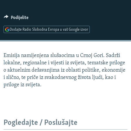
ISPRIČAJ MI
DNEVNO@RSE
Podijelite
SPECIJALI RSE
Dodajte Radio Slobodna Evropa u vaš Google izvor
VIŠE OD NASLOVA
PRATITE NAS
GENOCID U SREBRENICI
Emisija namijenjena slušaocima u Crnoj Gori. Sadrži
POPLAVE I KLIZIŠTA U BIH 2024.
lokalne, regionalne i vijesti iz svijeta, tematske priloge
TV LIBERTY
Sve RFE/RL stranice
o aktuelnim dešavanjima iz oblasti politike, ekonomije
i slično, te priče iz svakodnevnog života ljudi, kao i
POST SCRIPTUM
priloge iz svijeta.
MOJA EVROPA
TRI DECENIJE OD RATA U BIH
SVE KARTE DEJTONA
NASTANAK I RASPAD JUGOSLAVIJE
Pogledajte / Poslušajte