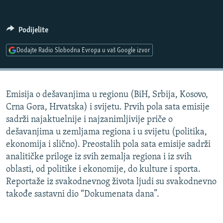
ISPRIČAJ MI
DNEVNO@RSE
Podijelite
SPECIJALI RSE
Dodajte Radio Slobodna Evropa u vaš Google izvor
VIŠE OD NASLOVA
PRATITE NAS
GENOCID U SREBRENICI
Emisija o dešavanjima u regionu (BiH, Srbija, Kosovo,
POPLAVE I KLIZIŠTA U BIH 2024.
Crna Gora, Hrvatska) i svijetu. Prvih pola sata emisije
TV LIBERTY
Sve RFE/RL stranice
sadrži najaktuelnije i najzanimljivije priče o
dešavanjima u zemljama regiona i u svijetu (politika,
POST SCRIPTUM
ekonomija i slično). Preostalih pola sata emisije sadrži
MOJA EVROPA
analitičke priloge iz svih zemalja regiona i iz svih
oblasti, od politike i ekonomije, do kulture i sporta.
TRI DECENIJE OD RATA U BIH
Reportaže iz svakodnevnog života ljudi su svakodnevno
SVE KARTE DEJTONA
takođe sastavni dio “Dokumenata dana”.
NASTANAK I RASPAD JUGOSLAVIJE