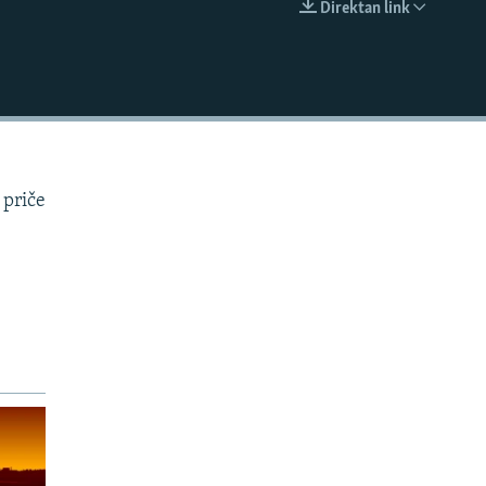
Direktan link
EMBED
 priče