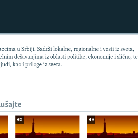
cima u Srbiji. Sadrži lokalne, regionalne i vesti iz sveta,
lnim dešavanjima iz oblasti politike, ekonomije i slično, te
judi, kao i priloge iz sveta.
lušajte