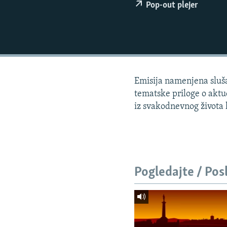
ISPRIČAJ MI
Pop-out plejer
DNEVNO@RSE
SPECIJALI RSE
VIŠE OD NASLOVA
GENOCID U SREBRENICI
Emisija namenjena slušao
POPLAVE I KLIZIŠTA U BIH 2024.
tematske priloge o aktue
iz svakodnevnog života l
TV LIBERTY
POST SCRIPTUM
MOJA EVROPA
TRI DECENIJE OD RATA U BIH
Pogledajte / Pos
SVE KARTE DEJTONA
NASTANAK I RASPAD JUGOSLAVIJE