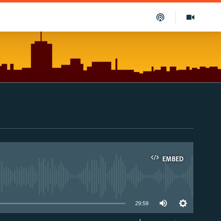
EMBED
able
29:59