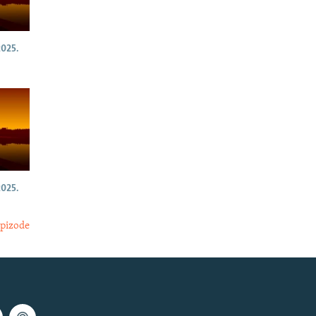
025.
025.
epizode