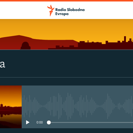
va
No media source currently avail
0:00