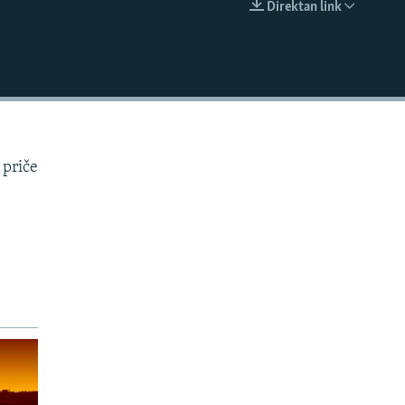
Direktan link
EMBED
 priče