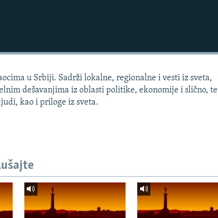
cima u Srbiji. Sadrži lokalne, regionalne i vesti iz sveta,
lnim dešavanjima iz oblasti politike, ekonomije i slično, te
judi, kao i priloge iz sveta.
lušajte