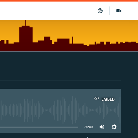
EMBED
able
30:00