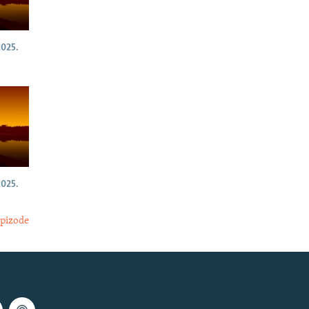
025.
025.
epizode