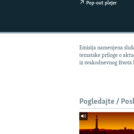
ISPRIČAJ MI
Pop-out plejer
DNEVNO@RSE
SPECIJALI RSE
VIŠE OD NASLOVA
GENOCID U SREBRENICI
Emisija namenjena slušao
POPLAVE I KLIZIŠTA U BIH 2024.
tematske priloge o aktue
iz svakodnevnog života l
TV LIBERTY
POST SCRIPTUM
MOJA EVROPA
TRI DECENIJE OD RATA U BIH
Pogledajte / Pos
SVE KARTE DEJTONA
NASTANAK I RASPAD JUGOSLAVIJE