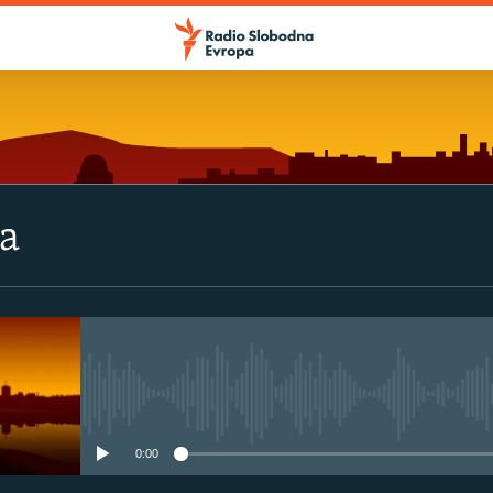
va
No media source currently avail
0:00