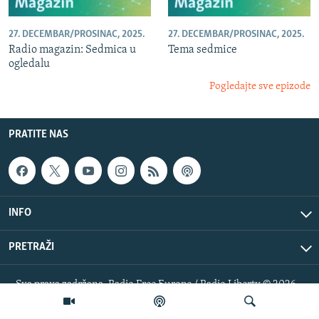
27. DECEMBAR/PROSINAC, 2025.
27. DECEMBAR/PROSINAC, 2025.
Radio magazin: Sedmica u
Tema sedmice
ogledalu
Pogledajte sve epizode
PRATITE NAS
INFO
PRETRAŽI
Sva prava zadržana. Radio Free Europe / Radio Liberty © 2026
RFE/RL, Inc.