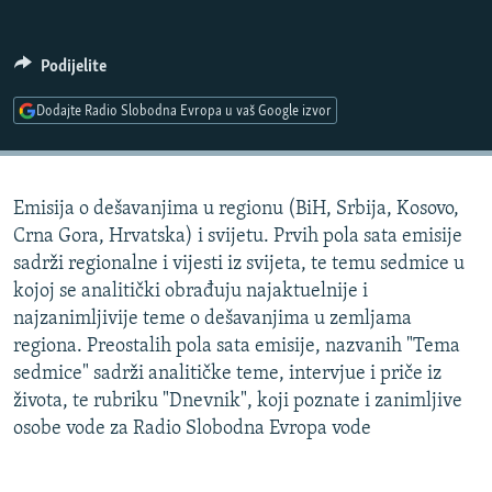
ISPRIČAJ MI
DNEVNO@RSE
Podijelite
SPECIJALI RSE
Dodajte Radio Slobodna Evropa u vaš Google izvor
VIŠE OD NASLOVA
PRATITE NAS
GENOCID U SREBRENICI
Emisija o dešavanjima u regionu (BiH, Srbija, Kosovo,
POPLAVE I KLIZIŠTA U BIH 2024.
Crna Gora, Hrvatska) i svijetu. Prvih pola sata emisije
TV LIBERTY
Sve RFE/RL stranice
sadrži regionalne i vijesti iz svijeta, te temu sedmice u
kojoj se analitički obrađuju najaktuelnije i
POST SCRIPTUM
najzanimljivije teme o dešavanjima u zemljama
MOJA EVROPA
regiona. Preostalih pola sata emisije, nazvanih "Tema
sedmice" sadrži analitičke teme, intervjue i priče iz
TRI DECENIJE OD RATA U BIH
života, te rubriku "Dnevnik", koji poznate i zanimljive
SVE KARTE DEJTONA
osobe vode za Radio Slobodna Evropa vode
NASTANAK I RASPAD JUGOSLAVIJE