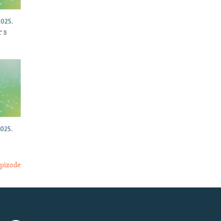
025.
 s
025.
epizode