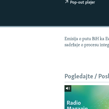
ISPRIČAJ MI
Pop-out plejer
DNEVNO@RSE
SPECIJALI RSE
VIŠE OD NASLOVA
GENOCID U SREBRENICI
Emisija o putu BiH ka Ev
POPLAVE I KLIZIŠTA U BIH 2024.
sadržaje o procesu integ
TV LIBERTY
POST SCRIPTUM
MOJA EVROPA
Pogledajte / Pos
TRI DECENIJE OD RATA U BIH
SVE KARTE DEJTONA
NASTANAK I RASPAD JUGOSLAVIJE