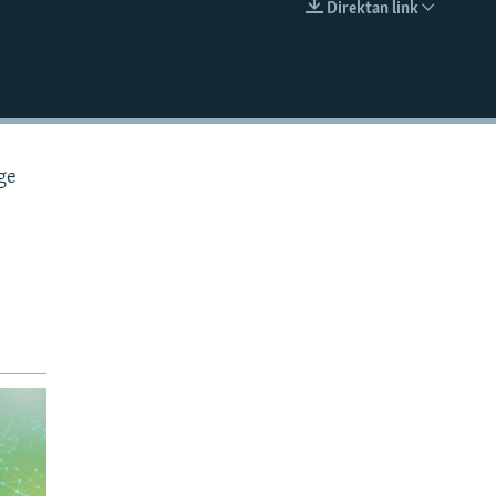
Direktan link
EMBED
uge