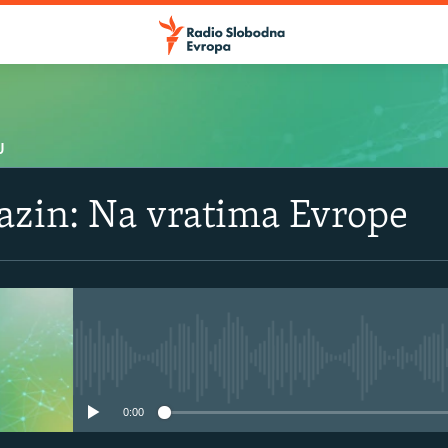
U
azin: Na vratima Evrope
No media source currently avail
0:00