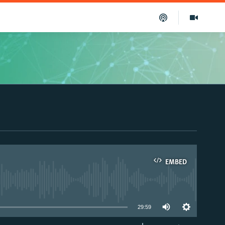
EMBED
able
29:59