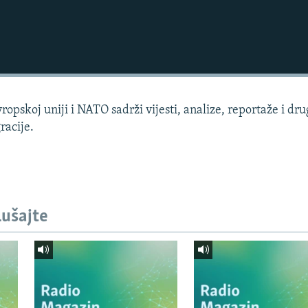
ropskoj uniji i NATO sadrži vijesti, analize, reportaže i dr
racije.
lušajte