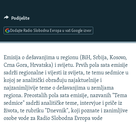
ISPRIČAJ MI
DNEVNO@RSE
Podijelite
SPECIJALI RSE
Dodajte Radio Slobodna Evropa u vaš Google izvor
VIŠE OD NASLOVA
PRATITE NAS
GENOCID U SREBRENICI
Emisija o dešavanjima u regionu (BiH, Srbija, Kosovo,
POPLAVE I KLIZIŠTA U BIH 2024.
Crna Gora, Hrvatska) i svijetu. Prvih pola sata emisije
TV LIBERTY
Sve RFE/RL stranice
sadrži regionalne i vijesti iz svijeta, te temu sedmice u
kojoj se analitički obrađuju najaktuelnije i
POST SCRIPTUM
najzanimljivije teme o dešavanjima u zemljama
MOJA EVROPA
regiona. Preostalih pola sata emisije, nazvanih "Tema
sedmice" sadrži analitičke teme, intervjue i priče iz
TRI DECENIJE OD RATA U BIH
života, te rubriku "Dnevnik", koji poznate i zanimljive
SVE KARTE DEJTONA
osobe vode za Radio Slobodna Evropa vode
NASTANAK I RASPAD JUGOSLAVIJE