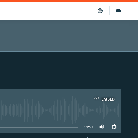
EMBED
able
59:59