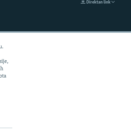
Direktan link
EMBED
u.
ije,
ih
ota