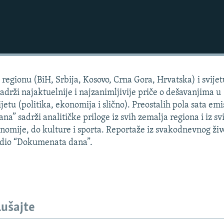
regionu (BiH, Srbija, Kosovo, Crna Gora, Hrvatska) i svijet
sadrži najaktuelnije i najzanimljivije priče o dešavanjima u
jetu (politika, ekonomija i slično). Preostalih pola sata emis
” sadrži analitičke priloge iz svih zemalja regiona i iz sv
konomije, do kulture i sporta. Reportaže iz svakodnevnog živ
i dio “Dokumenata dana”.
lušajte