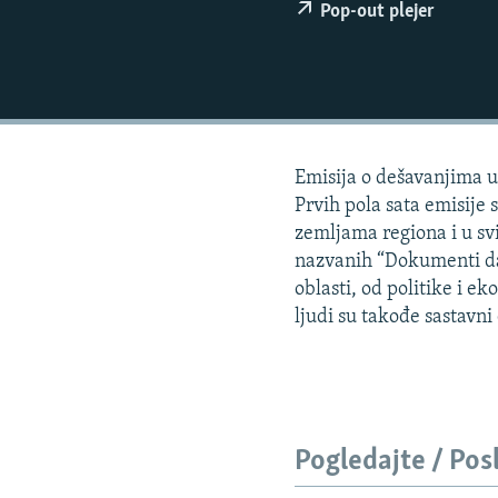
ISPRIČAJ MI
Pop-out plejer
DNEVNO@RSE
SPECIJALI RSE
VIŠE OD NASLOVA
GENOCID U SREBRENICI
Emisija o dešavanjima u 
POPLAVE I KLIZIŠTA U BIH 2024.
Prvih pola sata emisije 
zemljama regiona i u svi
TV LIBERTY
nazvanih “Dokumenti dana
POST SCRIPTUM
oblasti, od politike i e
ljudi su takođe sastavn
MOJA EVROPA
TRI DECENIJE OD RATA U BIH
SVE KARTE DEJTONA
NASTANAK I RASPAD JUGOSLAVIJE
Pogledajte / Pos