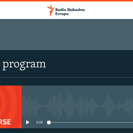
i program
No media source currently avail
0:00