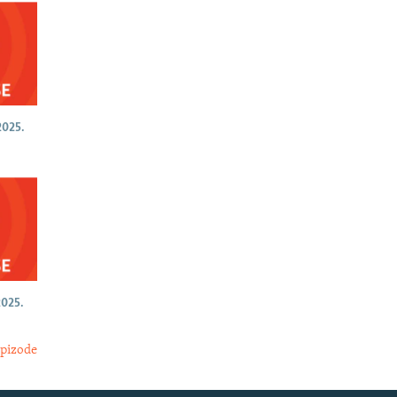
025.
025.
epizode