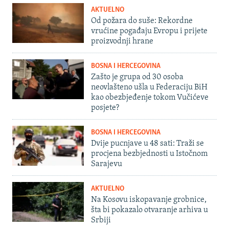
AKTUELNO
Od požara do suše: Rekordne
vrućine pogađaju Evropu i prijete
proizvodnji hrane
BOSNA I HERCEGOVINA
Zašto je grupa od 30 osoba
neovlašteno ušla u Federaciju BiH
kao obezbjeđenje tokom Vučićeve
posjete?
BOSNA I HERCEGOVINA
Dvije pucnjave u 48 sati: Traži se
procjena bezbjednosti u Istočnom
Sarajevu
AKTUELNO
Na Kosovu iskopavanje grobnice,
šta bi pokazalo otvaranje arhiva u
Srbiji