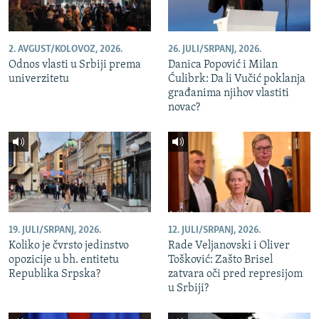
2. AVGUST/KOLOVOZ, 2026.
26. JULI/SRPANJ, 2026.
Odnos vlasti u Srbiji prema
Danica Popović i Milan
univerzitetu
Ćulibrk: Da li Vučić poklanja
građanima njihov vlastiti
novac?
19. JULI/SRPANJ, 2026.
12. JULI/SRPANJ, 2026.
Koliko je čvrsto jedinstvo
Rade Veljanovski i Oliver
opozicije u bh. entitetu
Tošković: Zašto Brisel
Republika Srpska?
zatvara oči pred represijom
u Srbiji?