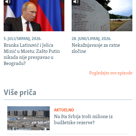
5. JULI/SRPANJ, 2026.
28. JUNI/LIPANJ, 2026.
Branka Latinović i Jelica
Nekažnjavanje za ratne
Minić u Mostu: Zašto Putin
zločine
nikada nije prespavao u
Beogradu?
Pogledajte sve epizode
Više priča
AKTUELNO
Na šta Srbija troši milione iz
budžetske rezerve?