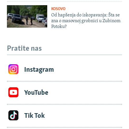
KOSOVO
Od hapšenja do iskopavanja: Šta se
zna o masovnoj grobnici u Zubinom
Potoku?
Pratite nas
Instagram
YouTube
Tik Tok