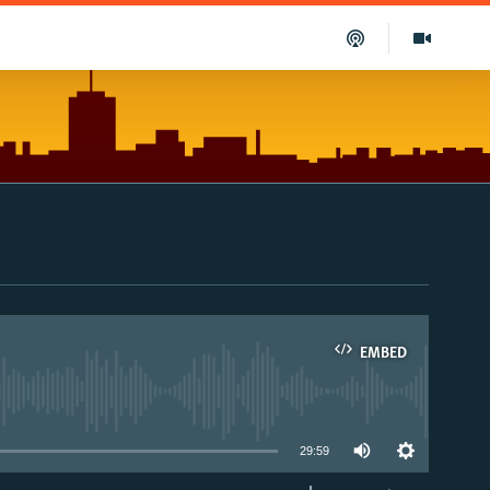
EMBED
able
29:59