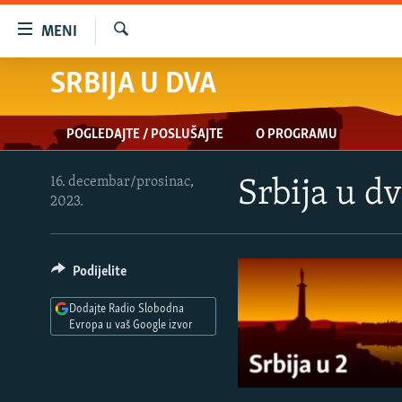
Dostupni
MENI
linkovi
Pretraživač
Pređite
SRBIJA U DVA
VIJESTI
na
BOSNA I HERCEGOVINA
glavni
POGLEDAJTE / POSLUŠAJTE
O PROGRAMU
sadržaj
SRBIJA
Pređite
KOSOVO
na
16. decembar/prosinac,
Srbija u d
2023.
glavnu
CRNA GORA
navigaciju
VIZUELNO
Pređite
na
Podijelite
PODCASTI
VIDEO
pretragu
RAT U UKRAJINI
FOTOGALERIJE
Dodajte Radio Slobodna
Evropa u vaš Google izvor
KINA NA BALKANU
INFOGRAFIKE
RSE PRIČE IZ SVIJETA