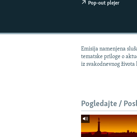
ISPRIČAJ MI
Pop-out plejer
DNEVNO@RSE
SPECIJALI RSE
VIŠE OD NASLOVA
GENOCID U SREBRENICI
Emisija namenjena slušao
POPLAVE I KLIZIŠTA U BIH 2024.
tematske priloge o aktue
iz svakodnevnog života lj
TV LIBERTY
POST SCRIPTUM
MOJA EVROPA
TRI DECENIJE OD RATA U BIH
Pogledajte / Pos
SVE KARTE DEJTONA
NASTANAK I RASPAD JUGOSLAVIJE