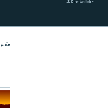
Direktan link
EMBED
 priče