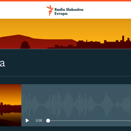
va
No media source currently avail
0:00