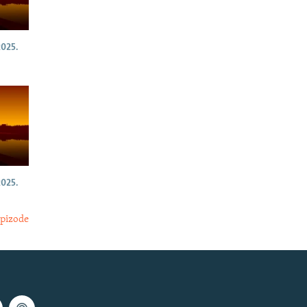
025.
025.
epizode