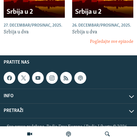
27. DECEMBAR/PROSINAC, 2025.
26. DECEMBAR/PROSINAC, 2025.
Srbija u dva
Srbija u dva
Pogledajte sve epizode
PRATITE NAS
INFO
PRETRAŽI
Sva prava zadržana. Radio Free Europe / Radio Liberty © 2026
RFE/RL, Inc.