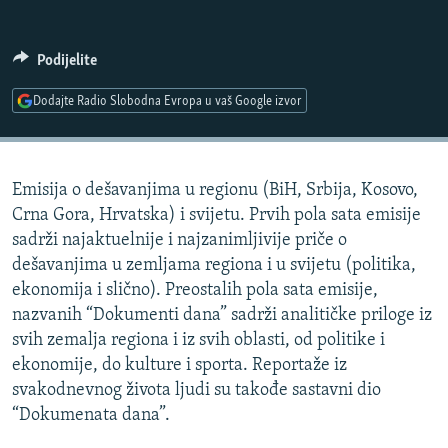
ISPRIČAJ MI
DNEVNO@RSE
Podijelite
SPECIJALI RSE
Dodajte Radio Slobodna Evropa u vaš Google izvor
VIŠE OD NASLOVA
PRATITE NAS
GENOCID U SREBRENICI
Emisija o dešavanjima u regionu (BiH, Srbija, Kosovo,
POPLAVE I KLIZIŠTA U BIH 2024.
Crna Gora, Hrvatska) i svijetu. Prvih pola sata emisije
TV LIBERTY
Sve RFE/RL stranice
sadrži najaktuelnije i najzanimljivije priče o
dešavanjima u zemljama regiona i u svijetu (politika,
POST SCRIPTUM
ekonomija i slično). Preostalih pola sata emisije,
MOJA EVROPA
nazvanih “Dokumenti dana” sadrži analitičke priloge iz
svih zemalja regiona i iz svih oblasti, od politike i
TRI DECENIJE OD RATA U BIH
ekonomije, do kulture i sporta. Reportaže iz
SVE KARTE DEJTONA
svakodnevnog života ljudi su takođe sastavni dio
“Dokumenata dana”.
NASTANAK I RASPAD JUGOSLAVIJE