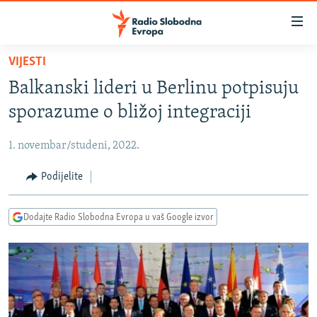
Dostupni
linkovi
Pređite
VIJESTI
na
VIJESTI
Balkanski lideri u Berlinu potpisuju
glavni
BOSNA I HERCEGOVINA
sadržaj
sporazume o bližoj integraciji
SRBIJA
Pređite
na
1. novembar/studeni, 2022.
KOSOVO
glavnu
CRNA GORA
Podijelite
navigaciju
Pređite
VIZUELNO
na
Dodajte Radio Slobodna Evropa u vaš Google izvor
PODCASTI
VIDEO
pretragu
RAT U UKRAJINI
FOTOGALERIJE
KINA NA BALKANU
INFOGRAFIKE
RSE PRIČE IZ SVIJETA