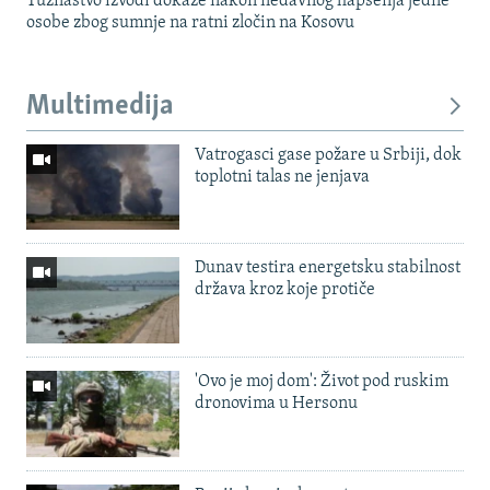
Tužilaštvo izvodi dokaze nakon nedavnog hapšenja jedne
osobe zbog sumnje na ratni zločin na Kosovu
Multimedija
Vatrogasci gase požare u Srbiji, dok
toplotni talas ne jenjava
Dunav testira energetsku stabilnost
država kroz koje protiče
'Ovo je moj dom': Život pod ruskim
dronovima u Hersonu