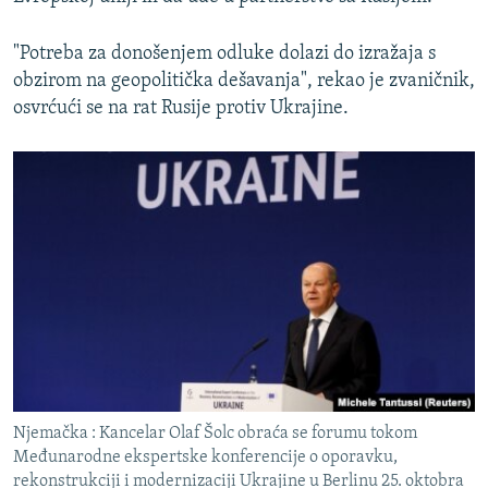
"Potreba za donošenjem odluke dolazi do izražaja s
obzirom na geopolitička dešavanja", rekao je zvaničnik,
osvrćući se na rat Rusije protiv Ukrajine.
Njemačka : Kancelar Olaf Šolc obraća se forumu tokom
Međunarodne ekspertske konferencije o oporavku,
rekonstrukciji i modernizaciji Ukrajine u Berlinu 25. oktobra