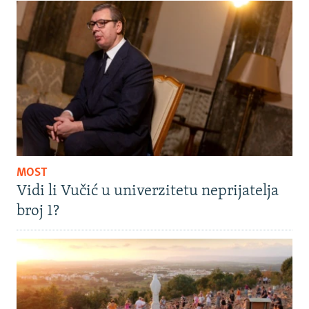
MOST
Vidi li Vučić u univerzitetu neprijatelja
broj 1?