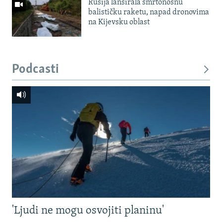
Rusija lansirala smrtonosnu
balističku raketu, napad dronovima
na Kijevsku oblast
Podcasti
'Ljudi ne mogu osvojiti planinu'