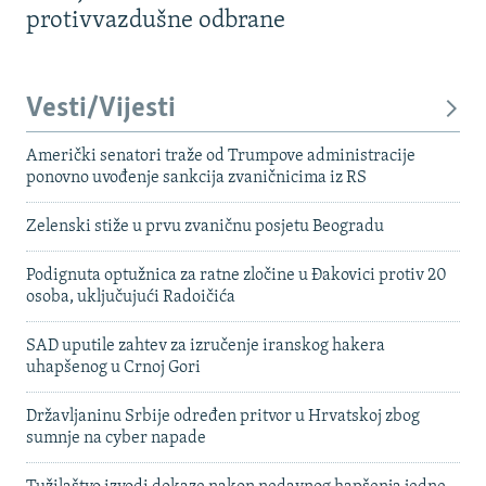
protivvazdušne odbrane
Vesti/Vijesti
Američki senatori traže od Trumpove administracije
ponovno uvođenje sankcija zvaničnicima iz RS
Zelenski stiže u prvu zvaničnu posjetu Beogradu
Podignuta optužnica za ratne zločine u Đakovici protiv 20
osoba, uključujući Radoičića
SAD uputile zahtev za izručenje iranskog hakera
uhapšenog u Crnoj Gori
Državljaninu Srbije određen pritvor u Hrvatskoj zbog
sumnje na cyber napade