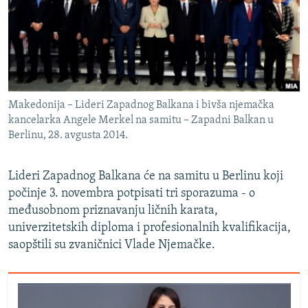
ISPRIČAJ MI
DNEVNO@RSE
SPECIJALI RSE
VIŠE OD NASLOVA
PRATITE NAS
Makedonija – Lideri Zapadnog Balkana i bivša njemačka
GENOCID U SREBRENICI
kancelarka Angele Merkel na samitu – Zapadni Balkan u
Berlinu, 28. avgusta 2014.
POPLAVE I KLIZIŠTA U BIH 2024.
TV LIBERTY
Sve RFE/RL stranice
Lideri Zapadnog Balkana će na samitu u Berlinu koji
POST SCRIPTUM
počinje 3. novembra potpisati tri sporazuma - o
međusobnom priznavanju ličnih karata,
MOJA EVROPA
univerzitetskih diploma i profesionalnih kvalifikacija,
TRI DECENIJE OD RATA U BIH
saopštili su zvaničnici Vlade Njemačke.
SVE KARTE DEJTONA
NASTANAK I RASPAD JUGOSLAVIJE