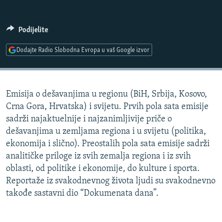
ISPRIČAJ MI
DNEVNO@RSE
Podijelite
SPECIJALI RSE
Dodajte Radio Slobodna Evropa u vaš Google izvor
VIŠE OD NASLOVA
PRATITE NAS
GENOCID U SREBRENICI
Emisija o dešavanjima u regionu (BiH, Srbija, Kosovo,
POPLAVE I KLIZIŠTA U BIH 2024.
Crna Gora, Hrvatska) i svijetu. Prvih pola sata emisije
TV LIBERTY
Sve RFE/RL stranice
sadrži najaktuelnije i najzanimljivije priče o
dešavanjima u zemljama regiona i u svijetu (politika,
POST SCRIPTUM
ekonomija i slično). Preostalih pola sata emisije sadrži
MOJA EVROPA
analitičke priloge iz svih zemalja regiona i iz svih
oblasti, od politike i ekonomije, do kulture i sporta.
TRI DECENIJE OD RATA U BIH
Reportaže iz svakodnevnog života ljudi su svakodnevno
SVE KARTE DEJTONA
takođe sastavni dio “Dokumenata dana”.
NASTANAK I RASPAD JUGOSLAVIJE