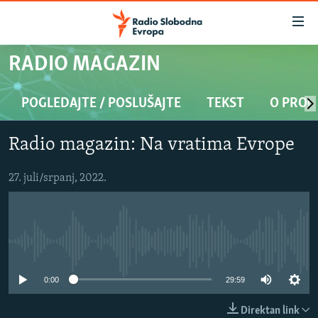
Dostupni
linkovi
Pređite
RADIO MAGAZIN
na
VIJESTI
glavni
BOSNA I HERCEGOVINA
POGLEDAJTE / POSLUŠAJTE
TEKST
O PRO
sadržaj
SRBIJA
Pređite
Radio magazin: Na vratima Evrope
na
KOSOVO
glavnu
CRNA GORA
27. juli/srpanj, 2022.
navigaciju
Pređite
VIZUELNO
na
PODCASTI
VIDEO
pretragu
No media source currently available
RAT U UKRAJINI
FOTOGALERIJE
KINA NA BALKANU
INFOGRAFIKE
0:00
29:59
RSE PRIČE IZ SVIJETA
Direktan link