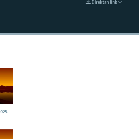
Direktan link
EMBED
025.