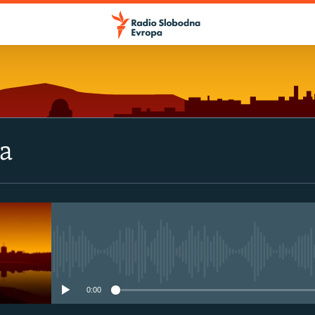
va
No media source currently avail
0:00