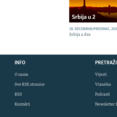
28. DECEMBAR/PROSINAC, 202
Srbija u dva
INFO
PRETRAŽI
O nama
Vijesti
Sve RSE stranice
Vizuelno
PRATITE NAS
RSS
Podcasti
Kontakti
Newsletter
Sve RFE/RL stranice