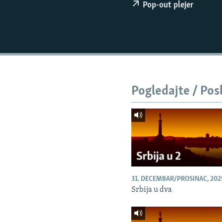
ISPRIČAJ MI
Pop-out plejer
DNEVNO@RSE
SPECIJALI RSE
VIŠE OD NASLOVA
GENOCID U SREBRENICI
Pogledajte / Pos
POPLAVE I KLIZIŠTA U BIH 2024.
TV LIBERTY
POST SCRIPTUM
MOJA EVROPA
TRI DECENIJE OD RATA U BIH
31. DECEMBAR/PROSINAC, 202
SVE KARTE DEJTONA
Srbija u dva
NASTANAK I RASPAD JUGOSLAVIJE