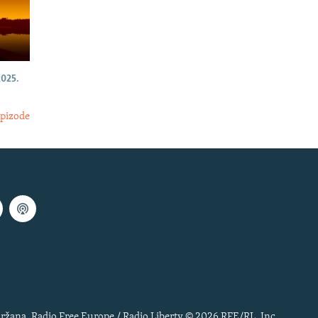
025.
epizode
ržana. Radio Free Europe / Radio Liberty © 2026 RFE/RL, Inc.