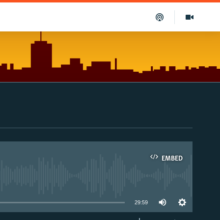
EMBED
able
29:59