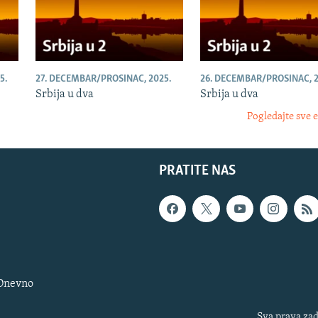
5.
27. DECEMBAR/PROSINAC, 2025.
26. DECEMBAR/PROSINAC, 2
Srbija u dva
Srbija u dva
Pogledajte sve 
PRATITE NAS
 Dnevno
Sva prava zad